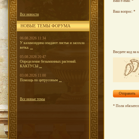
Ваш e-mail:
*
Ваш вопрос:
*
Все новости
НОВЫЕ ТЕМЫ ФОРУМА
06.08.2026 11:34
У каламондина опадают листья и засохла
ветка.
...
Введите код на 
05.08.2026 20:47
Определение безымянных растений.
КАКТУСЫ
...
03.08.2026 11:00
Помощь по цитрусовым
...
Отправить
Все новые темы
* Поля обязател