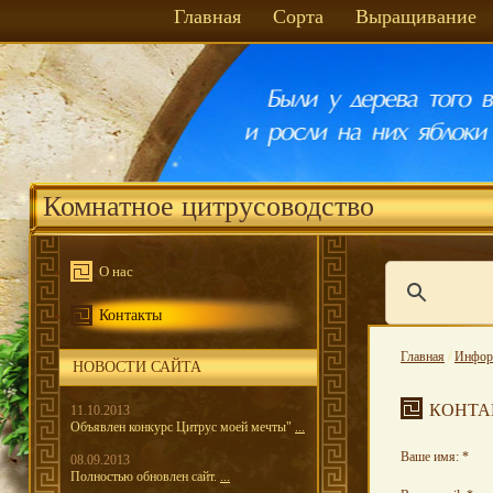
Главная
Сорта
Выращивание
Комнатное цитрусоводство
О нас
Контакты
Главная
/
Инфор
НОВОСТИ САЙТА
КОНТА
11.10.2013
Объявлен конкурс Цитрус моей мечты"
...
Ваше имя:
*
08.09.2013
Полностью обновлен сайт.
...