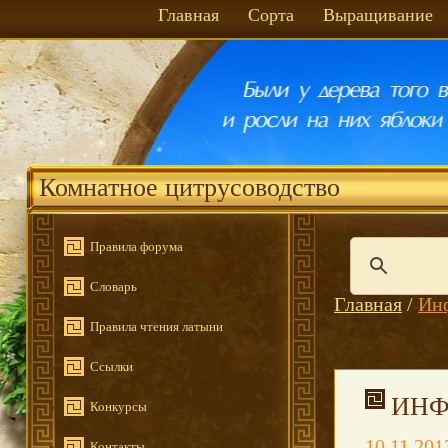
Главная
Сорта
Выращивание
Комнатное цитрусоводство
Правила форума
Словарь
Главная
/
Ин
Правила чтения латыни
Ссылки
ИНФ
Конкурсы
10.11.201
Контакты