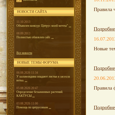
Правила 
НОВОСТИ САЙТА
11.10.2013
Объявлен конкурс Цитрус моей мечты"
...
Подробне
08.09.2013
Полностью обновлен сайт.
...
16.07.201
Новые те
Все новости
НОВЫЕ ТЕМЫ ФОРУМА
Подробне
06.08.2026 11:34
У каламондина опадают листья и засохла
20.06.201
ветка.
...
Правила 
05.08.2026 20:47
Определение безымянных растений.
КАКТУСЫ
...
03.08.2026 11:00
Подробне
Помощь по цитрусовым
...