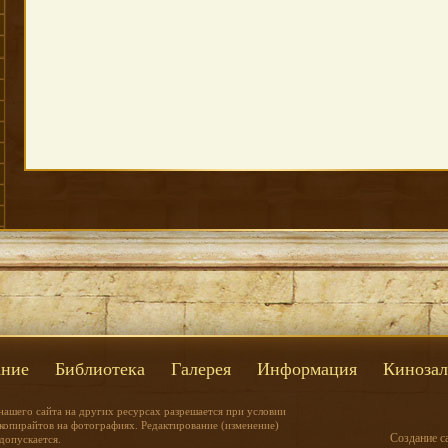
ние
Библиотека
Галерея
Информация
Кинозал
нашего сайта на других ресурсах разрешается при условии
 копирайтов на фотографиях. Редактирование (изменение)
Создание са
допускается.