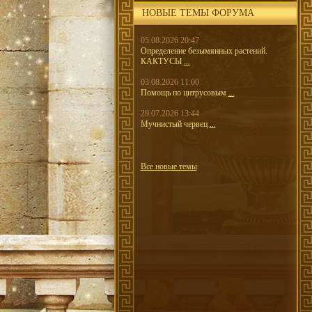
НОВЫЕ ТЕМЫ ФОРУМА
05.08.2026 20:47
Определение безымянных растений.
КАКТУСЫ
...
03.08.2026 11:00
Помощь по цитрусовым
...
29.07.2026 13:44
Мучнистый червец
...
Все новые темы