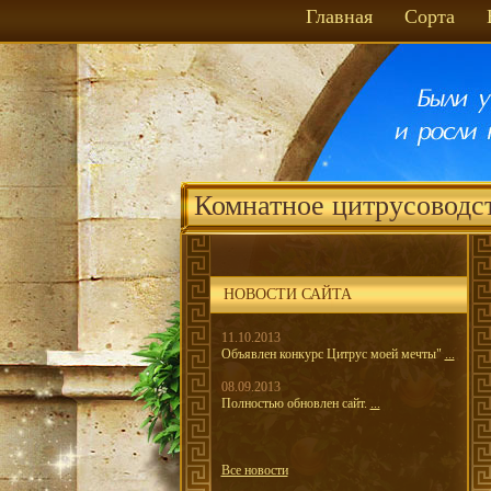
Главная
Сорта
Комнатное цитрусоводс
НОВОСТИ САЙТА
11.10.2013
Объявлен конкурс Цитрус моей мечты"
...
08.09.2013
Полностью обновлен сайт.
...
Все новости