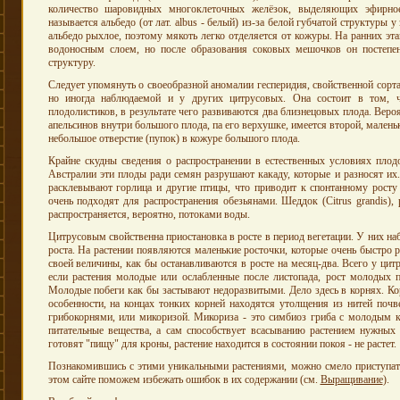
количество шаровидных многоклеточных желёзок, выделяющих эфирное
называется альбедо (от лат. albus - белый) из-за белой губчатой структуры 
альбедо рыхлое, поэтому мякоть легко отделяется от кожуры. На ранних эт
водоносным слоем, но после образования соковых мешочков он постепен
структуру.
Следует упомянуть о своеобразной аномалии гесперидия, свойственной сорт
но иногда наблюдаемой и у других цитрусовых. Она состоит в том, ч
плодолистиков, в результате чего развиваются два близнецовых плода. Веро
апельсинов внутри большого плода, па его верхушке, имеется второй, малень
небольшое отверстие (пупок) в кожуре большого плода.
Крайне скудны сведения о распространении в естественных условиях плод
Австралии эти плоды ради семян разрушают какаду, которые и разносят и
расклевывают горлица и другие птицы, что приводит к спонтанному росту
очень подходят для распространения обезьянами. Шеддок (Citrus grandis),
распространяется, вероятно, потоками воды.
Цитрусовым свойственна приостановка в росте в период вегетации. У них на
роста. На растении появляются маленькие росточки, которые очень быстро р
своей величины, как бы останавливаются в росте на месяц-два. Всего у цитр
если растения молодые или ослабленные после листопада, рост молодых п
Молодые побеги как бы застывают недоразвитыми. Дело здесь в корнях. Ко
особенности, на концах тонких корней находятся утолщения из нитей поч
грибокорнями, или микоризой. Микориза - это симбиоз гриба с молодым к
питательные вещества, а сам способствует всасыванию растением нужны
готовят "пищу" для кроны, растение находится в состоянии покоя - не растет.
Познакомившись с этими уникальными растениями, можно смело приступат
этом сайте поможем избежать ошибок в их содержании (см.
Выращивание
).