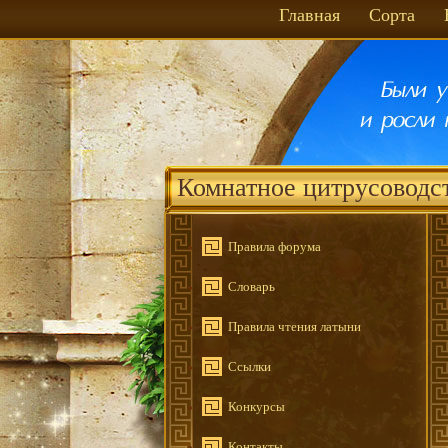
Главная
Сорта
Комнатное цитрусоводс
Правила форума
Словарь
Правила чтения латыни
Ссылки
Конкурсы
Контакты