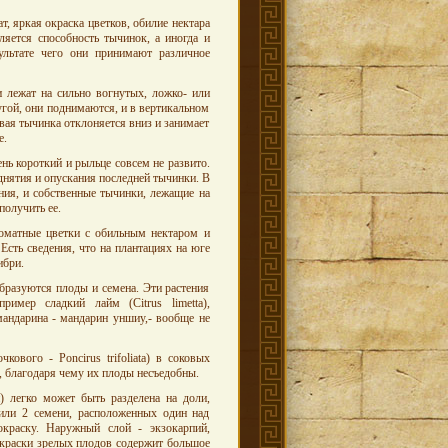
 яркая окраска цветков, обилие нектара
яется способность тычинок, а иногда и
ультате чего они принимают различное
 лежат на сильно вогнутых, ложко- или
угой, они поднимаются, и в вертикальном
ая тычинка отклоняется вниз и занимает
е.
нь короткий и рыльце совсем не развито.
днятия и опускания последней тычинки. В
ния, и собственные тычинки, лежащие на
получить ее.
роматные цветки с обильным нектаром и
Есть сведения, что на плантациях на юге
ибри.
бразуются плоды и семена. Эти растения
имер сладкий лайм (Citrus limetta),
мандарина - мандарин уншиу,- вообще не
ового - Poncirus trifoliata) в соковых
, благодаря чему их плоды несъедобны.
) легко может быть разделена на доли,
или 2 семени, расположенных один над
краску. Наружный слой - экзокарпий,
 окраски зрелых плодов содержит большое