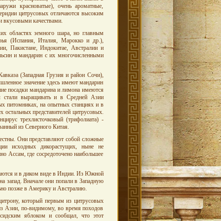
аружи красноватые), очень ароматные,
перидии цитрусовых отличаются высоким
и вкусовыми качествами.
их областях земного шара, но главным
ья (Испания, Италия, Марокко и др.),
ии, Пакистане, Индокитае, Австралии и
ьсин и мандарин с их многочисленными
вказа (Западная Грузия и район Сочи),
шленное значение здесь имеют мандарин
шие посадки мандарина и лимона имеются
ны стали выращивать и в Средней Азии
ых питомниках, на опытных станциях и в
ех остальных представителей цитрусовых.
цирус трехлисточковый (трифолиата) -
ванный из Северного Китая.
вестны. Они представляют собой сложные
кции исходных дикорастущих, ныне не
но Ассам, где сосредоточено наибольшее
чаются и в диком виде в Индии. Из Южной
на запад. Вначале они попали в Западную
ьно позже в Америку и Австралию.
цитрону, который первым из цитрусовых
 из Азии, по-видимому, во время походов
рсидским яблоком и сообщал, что этот