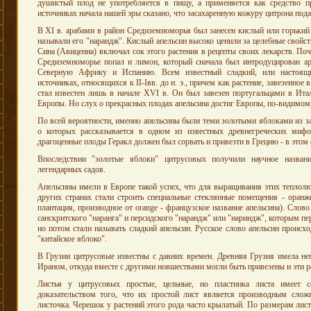
душистый плод не употребляется в пищу, а применяется как средство п
источниках начала нашей эры сказано, что засахаренную кожуру цитрона пода
В XI в. арабами в район Средиземноморья был занесен кислый или горький 
называли его "нарандж". Кислый апельсин высоко ценили за целебные свойс
Сина (Авиценна) включал сок этого растения в рецепты своих лекарств. По
Средиземноморье попал и лимон, который сначала был интродуцирован ар
Северную Африку и Испанию. Всем известный сладкий, или настоящий
источниках, относящихся к II-Iвв. до н. э., причем как растение, завезенное
стал известен лишь в начале XVI в. Он был завезен португальцами в Ит
Европы. Но слух о прекрасных плодах апельсина достиг Европы, по-видимому
По всей вероятности, именно апельсины были теми золотыми яблоками из за
о которых рассказывается в одном из известных древнегреческих мифо
драгоценные плоды Геракл должен был сорвать и привезти в Грецию - в этом 
Впоследствии "золотые яблоки" цитрусовых получили научное назван
легендарных садов.
Апельсины имели в Европе такой успех, что для выращивания этих теплол
других странах стали строить специальные стеклянные помещения - оранжер
плантация, производное от orange - французское название апельсина). Слово
санскритского "наранга" и персидского "нарандж" или "нариндж", которым пе
но потом стали называть сладкий апельсин. Русское слово апельсин происход
"китайское яблоко".
В Грузии цитрусовые известны с давних времен. Древняя Грузия имела не
Ираном, откуда вместе с другими новшествами могли быть привезены и эти р
Листья у цитрусовых простые, цельные, но пластинка листа имеет с
доказательством того, что их простой лист является производным слож
листочка. Черешок у растений этого рода часто крылатый. По размерам лис