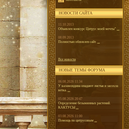
НОВОСТИ САЙТА
11.10.2013
Объявлен конкурс Цитрус моей мечты"
...
08.09.2013
Полностью обновлен сайт.
...
Все новости
НОВЫЕ ТЕМЫ ФОРУМА
06.08.2026 11:34
У каламондина опадают листья и засохла
ветка.
...
05.08.2026 20:47
Определение безымянных растений.
КАКТУСЫ
...
03.08.2026 11:00
Помощь по цитрусовым
...