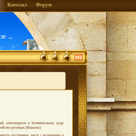
Кинозал
Форум
ий, относящихся к ботаническому роду
ейство рутовых (Rutaceas).
иногда кустарники, часто с колючками в