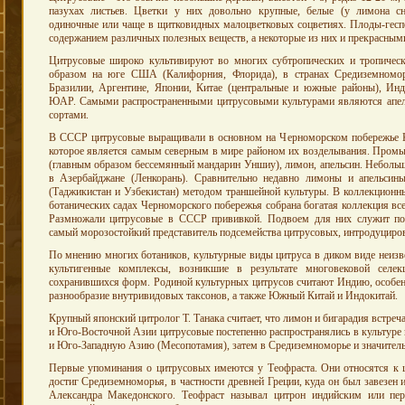
пазухах листьев. Цветки у них довольно крупные, белые (у лимона сн
одиночные или чаще в щитковидных малоцветковых соцветиях. Плоды-гес
содержанием различных полезных веществ, а некоторые из них и прекрасным
Цитрусовые широко культивируют во многих субтропических и тропическ
образом на юге США (Калифорния, Флорида), в странах Средиземномор
Бразилии, Аргентине, Японии, Китае (центральные и южные районы), Инд
ЮАР. Самыми распространенными цитрусовыми культурами являются апел
сортами.
В СССР цитрусовые выращивали в основном на Черноморском побережье Ка
которое является самым северным в мире районом их возделывания. Промы
(главным образом бессемянный мандарин Уншиу), лимон, апельсин. Неболь
в Азербайджане (Ленкорань). Сравнительно недавно лимоны и апельси
(Таджикистан и Узбекистан) методом траншейной культуры. В коллекционн
ботанических садах Черноморского побережья собрана богатая коллекция вс
Размножали цитрусовые в СССР прививкой. Подвоем для них служит пон
самый морозостойкий представитель подсемейства цитрусовых, интродуциро
По мнению многих ботаников, культурные виды цитруса в диком виде неиз
культигенные комплексы, возникшие в результате многовековой селе
сохранившихся форм. Родиной культурных цитрусов считают Индию, особен
разнообразие внутривидовых таксонов, а также Южный Китай и Индокитай.
Крупный японский цитролог Т. Танака считает, что лимон и бигарадия встре
и Юго-Восточной Азии цитрусовые постепенно распространялись в культуре 
и Юго-Западную Азию (Месопотамия), затем в Средиземноморье и значител
Первые упоминания о цитрусовых имеются у Теофраста. Они относятся к 
достиг Средиземноморья, в частности древней Греции, куда он был завезен
Александра Македонского. Теофраст называл цитрон индийским или пе