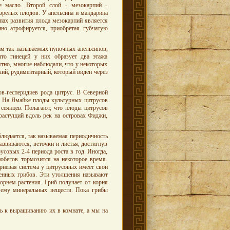
 масло. Второй слой - мезокарпий -
у зрелых плодов. У апельсина и мандарина
апах развития плода мезокарпий является
но атрофируется, приобретая губчатую
ам так называемых пупочных апельсинов,
то гинецей у них образует два этажа
ятно, многие наблюдали, что у некоторых
кий, рудиментарный, который виден через
ов-гесперидиев рода цитрус. В Северной
х. На Ямайке плоды культурных цитрусов
 сеянцев. Полагают, что плоды цитрусов
 растущий вдоль рек на островах Фиджи,
блюдается, так называемая периодичность
азвиваются, веточки и листья, достигнув
усовых 2-4 периода роста в год. Иногда,
обегов тормозится на некоторое время.
рневая система у цитрусовых имеет свои
венных грибов. Эти утолщения называют
орнем растения. Гриб получает от корня
х ему минеральных веществ. Пока грибы
ь к выращиванию их в комнате, а мы на