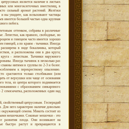
 цитрусовых является наличие в листьях
енных или многоклеточных вместилищ, в
сто сильный аромат растений. Желёзки
 и вы увидите, как вспыхивают частицы
ьев имеется большей частью одна крупная
ного побега.
летовым оттенком, собраны в различные
. Лепестки, как правило, свободные, но
дроцеем и гинецеем часто имеется хорошо
н гинецей, а по краям - тычинки. Иногда
 расширена в виде бокальчика, который
стков, и расположены они в два круга;
круга - лепесткам. Тычинки наружного
рованы. Иногда тычинок в несколько раз
 спаяны нитями в группы по 2-3 и более.
пособлением к перекрестному опылению.
сто срастаются только столбиками (или
дить от верхушки или чаще от основания
ого тела, из центра которого поднимается
снованиями с образованием синкарпного
о 2 семязачатка, расположенных один над
й, свойственный цитрусовым. Гесперидий
а. Для него характерно наличие довольно
и окружающей семена. Мякоть состоит из
выми мешочками. Соковые мешочки - это
се развития плода. Они возникают на
рые быстро растут и превращаются в