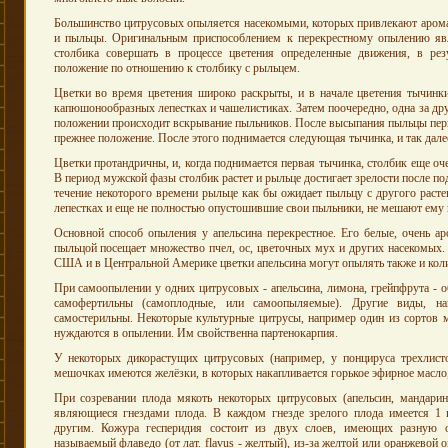
Большинство цитрусовых опыляется насекомыми, которых привлекают аромат,
и пыльцы. Оригинальным приспособлением к перекрестному опылению явл
столбика совершать в процессе цветения определенные движения, в рез
положение по отношению к столбику с рыльцем.
Цветки во время цветения широко раскрыты, и в начале цветения тычинки
капюшонообразных лепестках и чашелистиках. Затем поочередно, одна за др
положении происходит вскрывание пыльников. После высыпания пыльцы перв
прежнее положение. После этого поднимается следующая тычинка, и так дале
Цветки протандричны, и, когда поднимается первая тычинка, столбик еще оче
В период мужской фазы столбик растет и рыльце достигает зрелости после по
течение некоторого времени рыльце как бы ожидает пыльцу с другого расте
лепестках и еще не полностью опустошившие свои пыльники, не мешают ему 
Основной способ опыления у апельсина перекрестное. Его белые, очень а
пыльцой посещает множество пчел, ос, цветочных мух и других насекомых. 
США и в Центральной Америке цветки апельсина могут опылять также и кол
При самоопылении у одних цитрусовых - апельсина, лимона, грейпфрута - о
самофертильны (самоплодные, или самоопыляемые). Другие виды, напр
самостерильны. Некоторые культурные цитрусы, например один из сортов 
нуждаются в опылении. Им свойственна партенокарпия.
У некоторых дикорастущих цитрусовых (например, у понцируса трехлисточк
мешочках имеются желёзки, в которых накапливается горькое эфирное масло
При созревании плода мякоть некоторых цитрусовых (апельсин, мандарин
являющиеся гнездами плода. В каждом гнезде зрелого плода имеется 1 
другим. Кожура гесперидия состоит из двух слоев, имеющих разную о
называемый флаведо (от лат. flavus - желтый), из-за желтой или оранжевой