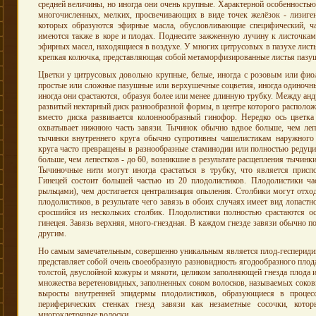
средней величины, но иногда они очень крупные. Характерной особенностью
многочисленных, мелких, просвечивающих в виде точек желёзок - лизиг
которых образуются эфирные масла, обусловливающие специфический, ча
имеются также в коре и плодах. Поднесите зажженную лучину к листочкам
эфирных масел, находящиеся в воздухе. У многих цитрусовых в пазухе лист
крепкая колючка, представляющая собой метаморфизированные листья пазуш
Цветки у цитрусовых довольно крупные, белые, иногда с розовым или фио
простые или сложные пазушные или верхушечные соцветия, иногда одиночные
иногда они срастаются, образуя более или менее длинную трубку. Между ан
развитый нектарный диск разнообразной формы, в центре которого расположе
вместо диска развивается колоннообразный гинофор. Нередко ось цветка
охватывает нижнюю часть завязи. Тычинок обычно вдвое больше, чем лепе
тычинки внутреннего круга обычно супротивны чашелистикам наружного 
круга часто превращены в разнообразные стаминодии или полностью редуци
больше, чем лепестков - до 60, возникшие в результате расщепления тычинки
Тычиночные нити могут иногда срастаться в трубку, что является прис
Гинецей состоит большей частью из 20 плодолистиков. Плодолистики ча
рыльцами), чем достигается централизация опыления. Столбики могут отхо
плодолистиков, в результате чего завязь в обоих случаях имеет вид лопастн
сросшийся из нескольких столбик. Плодолистики полностью срастаются о
гинецея. Завязь верхняя, много-гнездная. В каждом гнезде завязи обычно п
другим.
Но самым замечательным, совершенно уникальным является плод-геспериди
представляет собой очень своеобразную разновидность ягодообразного плод
толстой, двуслойной кожуры и мякоти, целиком заполняющей гнезда плода 
множества веретеновидных, заполненных соком волосков, называемых соко
выросты внутренней эпидермы плодолистиков, образующиеся в процес
периферических стенках гнезд завязи как незаметные сосочки, кото
многоклеточные волоски.