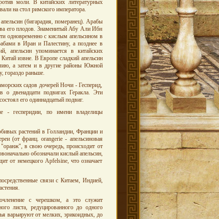
ротив моли. В китайских литературных
вали на стол римского императора.
апельсин (бигарадия, померанец). Арабы
тва его плодов. Знаменитый Абу Али Ибн
чти одновременно с кислым апельсином в
абами в Иран и Палестину, а позднее в
, апельсин упоминается в китайских
 в Китай извне. В Европе сладкий апельсин
алию, а затем и в другие районы Южной
, гораздо раньше.
морских садов дочерей Ночи - Гесперид,
в о двенадцати подвигах Геракла. Эти
состоял его одиннадцатый подвиг.
ие - геcперидии, по имени владелицы
юбивых растений в Голландии, Франции и
еи (от франц. orangerie - апельсиновая
 "оранж", в свою очередь, происходит от
рвоначально обозначали кислый апельсин,
ит от немецкого Apfelsine, что означает
посредственные связи с Китаем, Индией,
астения.
очленение с черешком, а это служит
ного листа, редуцированного до одного
тья варьируют от мелких, эрикоидных, до