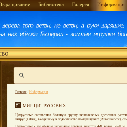
Выращивание
Библиотека
Галерея
Информация
тво
Главная
/
Информация
МИР ЦИТРУСОВЫХ
Цитрусовые составляют большую группу вечнозеленых древесных растен
цитрус (Citrus), входящему в подсемейство померанцевых (Aurantioideae), сем
Цитрусовые - это обычно небольшие деревья, высотой 4-8, редко 12-20 м, 