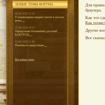
НОВЫЕ ТЕМЫ ФОРУМА
Для правил
браузера.
06.08.2026 11:34
Как это сд
У каламондина опадают листья и засохла
ветка.
...
Как почис
05.08.2026 20:47
Другие во
Определение безымянных растений.
КАКТУСЫ
...
Все скины
03.08.2026 11:00
Помощь по цитрусовым
...
Все новые темы