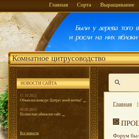
Главная
Сорта
Выращивание
Комнатное цитрусоводство
НОВОСТИ САЙТА
11.10.2013
Объявлен конкурс Цитрус моей мечты"
...
Главная
/
08.09.2013
Полностью обновлен сайт.
...
ПРО
Все новости
Форум был