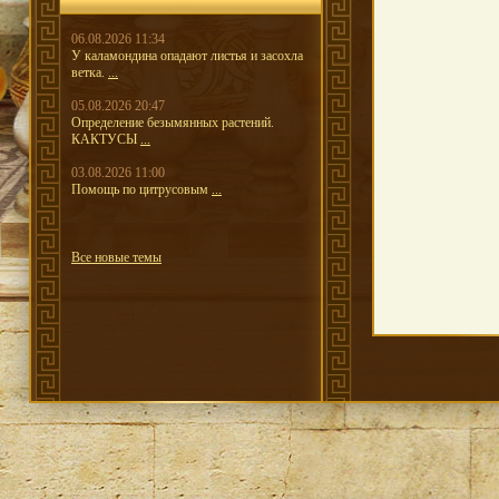
06.08.2026 11:34
У каламондина опадают листья и засохла
ветка.
...
05.08.2026 20:47
Определение безымянных растений.
КАКТУСЫ
...
03.08.2026 11:00
Помощь по цитрусовым
...
Все новые темы