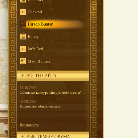
Cocktail
Hirado Buntan
Honey
Jaffa Red
Mato Buntan
НОВОСТИ САЙТА
11.10.2013
Объявлен конкурс Цитрус моей мечты"
...
08.09.2013
Полностью обновлен сайт.
...
Все новости
НОВЫЕ ТЕМЫ ФОРУМА