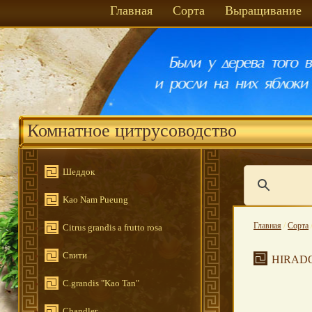
Главная
Сорта
Выращивание
Комнатное цитрусоводство
Шеддок
Kao Nam Pueung
Главная
/
Сорта
Citrus grandis a frutto rosa
Свити
HIRAD
C.grandis "Kao Tan"
Chandler