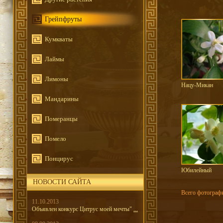
Грейпфруты
Кумкваты
Лаймы
Лимоны
Нацу-Микан
Мандарины
Померанцы
Помело
Понцирус
Юбилейный
НОВОСТИ САЙТА
Всего фотографи
11.10.2013
Объявлен конкурс Цитрус моей мечты"
...