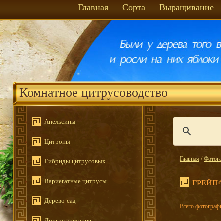
Главная
Сорта
Выращивание
Комнатное цитрусоводство
Апельсины
Цитроны
Главная
/
Фотога
Гибриды цитрусовых
Вариегатные цитрусы
ГРЕЙП
Дерево-сад
Всего фотографи
Другие растения