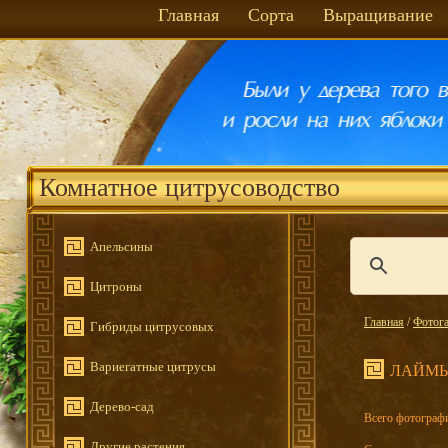
Главная
Сорта
Выращивание
Комнатное цитрусоводство
Апельсины
Цитроны
Главная
/
Фотога
Гибриды цитрусовых
Вариегатные цитрусы
ЛАЙМ
Дерево-сад
Всего фотографи
Другие растения