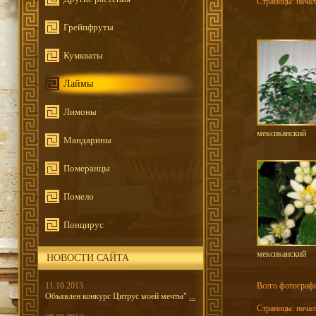
Страницы:
нача
Грейпфруты
Кумкваты
Лаймы
Лимоны
мексиканский
Мандарины
Померанцы
Помело
Понцирус
мексиканский
НОВОСТИ САЙТА
11.10.2013
Всего фотографи
Объявлен конкурс Цитрус моей мечты"
...
Страницы:
нача