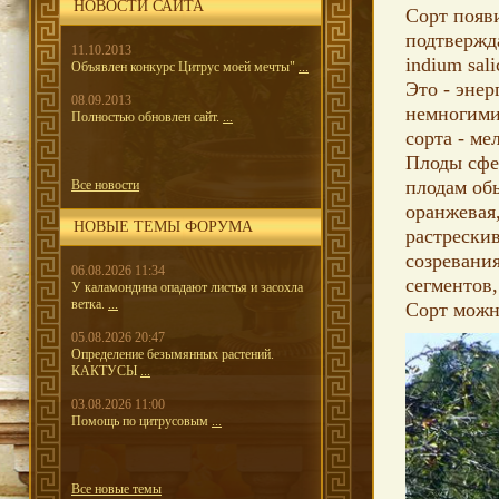
НОВОСТИ САЙТА
Сорт появ
подтвержда
11.10.2013
indium sali
Объявлен конкурс Цитрус моей мечты"
...
Это - эне
08.09.2013
немногими
Полностью обновлен сайт.
...
сорта - ме
Плоды сфе
плодам об
Все новости
оранжевая
НОВЫЕ ТЕМЫ ФОРУМА
растрескив
созревания
06.08.2026 11:34
сегментов,
У каламондина опадают листья и засохла
ветка.
...
Сорт можн
05.08.2026 20:47
Определение безымянных растений.
КАКТУСЫ
...
03.08.2026 11:00
Помощь по цитрусовым
...
Все новые темы