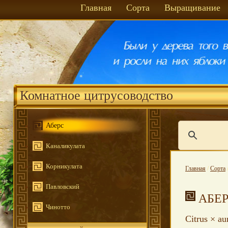
Главная
Сорта
Выращивание
Комнатное цитрусоводство
Аберс
Каналикулата
Корникулата
Главная
/
Сорта
Павловский
АБЕ
Чинотто
Citrus × a