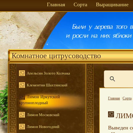
Главная
Сорта
Выращивание
Комнатное цитрусоводство
Апельсин Золото Колчака
Клементин Шахтинский
Лимон Иркутский
Главная
/
Сорта
крупноплодный
ЛИМ
Лимон Московский
Лимон Новогодний
Выведен с