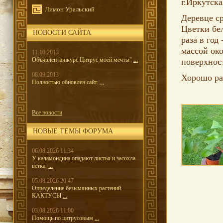
г.Иркутска
Лимон Уральский
Деревце ср
Цветки бел
НОВОСТИ САЙТА
раза в год
массой око
11.10.2013
Объявлен конкурс Цитрус моей мечты"
...
поверхност
08.09.2013
Хорошо ра
Полностью обновлен сайт.
...
Все новости
НОВЫЕ ТЕМЫ ФОРУМА
06.08.2026 11:34
У каламондина опадают листья и засохла
ветка.
...
05.08.2026 20:47
Определение безымянных растений.
КАКТУСЫ
...
03.08.2026 11:00
Помощь по цитрусовым
...