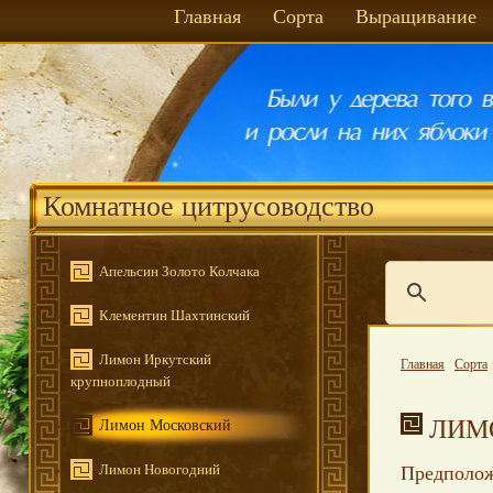
Главная
Сорта
Выращивание
Комнатное цитрусоводство
Апельсин Золото Колчака
Клементин Шахтинский
Лимон Иркутский
Главная
/
Сорта
крупноплодный
ЛИМ
Лимон Московский
Лимон Новогодний
Предполож