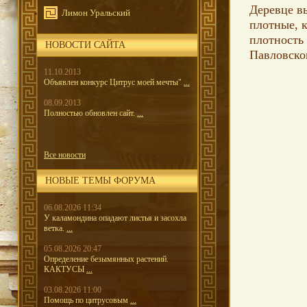
Деревце вы
Лимон Уральский
плотные, к
плотность 
НОВОСТИ САЙТА
Павловско
11.10.2013
Объявлен конкурс Цитрус моей мечты"
...
08.09.2013
Полностью обновлен сайт.
...
Все новости
НОВЫЕ ТЕМЫ ФОРУМА
06.08.2026 11:34
У каламондина опадают листья и засохла
ветка.
...
05.08.2026 20:47
Определение безымянных растений.
КАКТУСЫ
...
03.08.2026 11:00
Помощь по цитрусовым
...