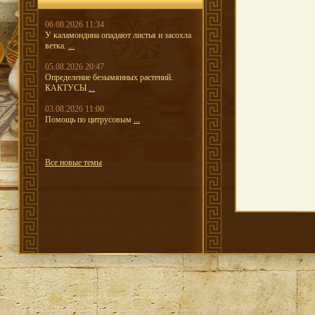
06.08.2026 11:34
У каламондина опадают листья и засохла
ветка.
...
05.08.2026 20:47
Определение безымянных растений.
КАКТУСЫ
...
03.08.2026 11:00
Помощь по цитрусовым
...
Все новые темы