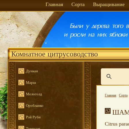
Главная
Сорта
Выращивание
Комнатное цитрусоводство
Дункан
Марш
Мелоголд
Главная
/
Сорта
Оробланко
ШАМ
Рэй Руби
Citrus para
Томпсон