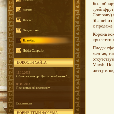
Был обнар
грейпфрута
Флейм
Company) 
Shamel из
Фостер
к продаже 
Хендерсон
Корона ко
крылатки 
Шамбар
Плоды сфе
Яффа Санрайз
желтая, та
отсутствую
НОВОСТИ САЙТА
Marsh. По
цвету и вк
11.10.2013
Объявлен конкурс Цитрус моей мечты"
...
08.09.2013
Полностью обновлен сайт.
...
Все новости
НОВЫЕ ТЕМЫ ФОРУМА