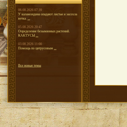
06.08.2026 07:39
У каламондина опадают листья и засохла
ветка.
...
05.08.2026 20:47
Определение безымянных растений.
КАКТУСЫ
...
03.08.2026 11:00
Помощь по цитрусовым
...
Все новые темы