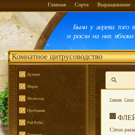
Главная
Сорта
Выращивание
Комнатное цитрусоводство
Дункан
Марш
Мелоголд
Главная
/
Сорта
Оробланко
ФЛЕ
Рэй Руби
Citrus para
Томпсон