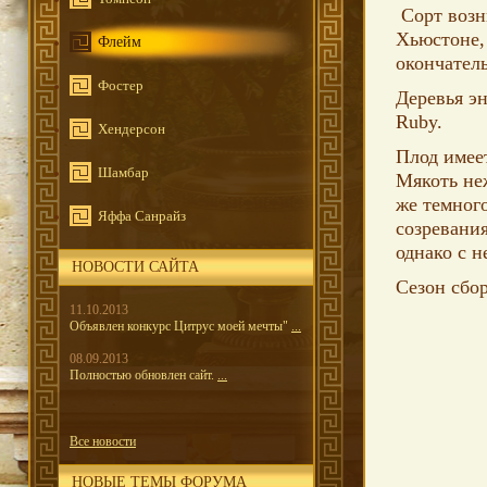
Сорт возн
Хьюстоне, 
Флейм
окончател
Фостер
Деревья эн
Ruby.
Хендерсон
Плод имее
Шамбар
Мякоть неж
же темного
Яффа Санрайз
созревания
однако с 
НОВОСТИ САЙТА
Сезон сбор
11.10.2013
Объявлен конкурс Цитрус моей мечты"
...
08.09.2013
Полностью обновлен сайт.
...
Все новости
НОВЫЕ ТЕМЫ ФОРУМА