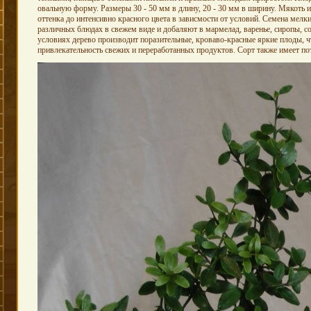
овальную форму. Размеры 30 - 50 мм в длину, 20 - 30 мм в ширину. Мякоть и
оттенка до интенсивно красного цвета в зависмости от условий. Семена мелк
различных блюдах в свежем виде и добаляют в мармелад, варенье, сиропы, со
условиях дерево производит поразительные, кроваво-красные яркие плоды, 
привлекательность свежих и переработанных продуктов.
Сорт также имеет пот