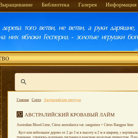
Выращивание
Библиотека
Галерея
Информация
тво
Главная
/
Сорта
/
Австралийские цитрусы
АВСТРАЛИЙСКИЙ КРОВАВЫЙ ЛАЙМ
Australian Blood Lime, Citrus australasica var. sanguinea × Citrus Rangpur lime
Куст или небольшое дерево от 2 до 3 м в высоту и 2 м в ширину, с вертикал
темными, глянцево-зелеными листьями и красным молодым приростом. Плод