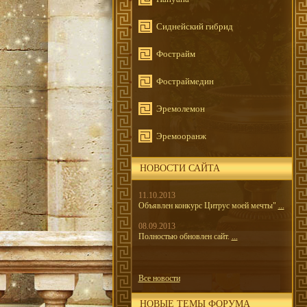
Сиднейский гибрид
Фострайм
Фостраймедин
Эремолемон
Эремооранж
НОВОСТИ САЙТА
11.10.2013
Объявлен конкурс Цитрус моей мечты"
...
08.09.2013
Полностью обновлен сайт.
...
Все новости
НОВЫЕ ТЕМЫ ФОРУМА