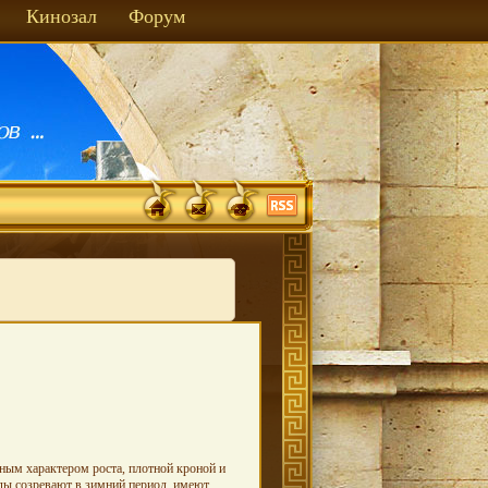
Кинозал
Форум
ьным характером роста, плотной кроной и
ы созревают в зимний период, имеют