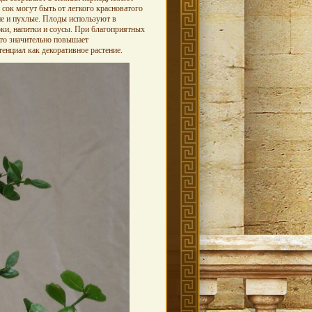
 сок могут быть от легкого красноватого
ие и пухлые. Плоды используют в
ки, напитки и соусы.
При благоприятных
что значительно повышает
енциал как декоративное растение.