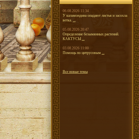
06.08.2026 11:34
У каламондина опадают листья и засохла
ветка.
...
05.08.2026 20:47
Определение безымянных растений.
КАКТУСЫ
...
03.08.2026 11:00
Помощь по цитрусовым
...
Все новые темы