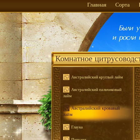
Главная
Сорта
Комнатное цитрусоводс
Австралийский круглый лайм
Австралийский пальчиковый
лайм
Австралийский кровавый
лайм
Глаука
Папуана