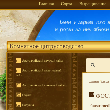
Главная
Сорта
Выращивание
Комнатное цитрусоводство
Австралийский круглый лайм
Австралийский пальчиковый
лайм
Главная
/
Сорта
Австралийский кровавый лайм
ФОС
Глаука
Папуана
Faustrimedi