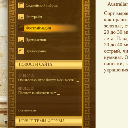
"Australian
Сиднейский гибрид
Сорт выращ
Фострайм
как правил
зеленые, 
Фостраймедин
20 до 30 
лета.
Плод
Эремолемон
20 до 40 
острый, ч
Эремооранж
кумкват.
О
напитки, к
НОВОСТИ САЙТА
украшения
11.10.2013
Объявлен конкурс Цитрус моей мечты"
...
08.09.2013
Полностью обновлен сайт.
...
Все новости
НОВЫЕ ТЕМЫ ФОРУМА