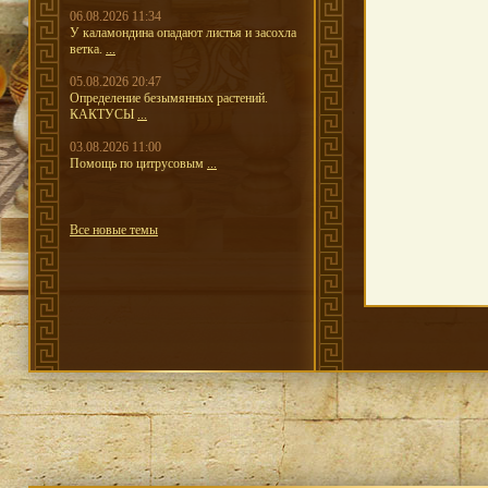
06.08.2026 11:34
У каламондина опадают листья и засохла
ветка.
...
05.08.2026 20:47
Определение безымянных растений.
КАКТУСЫ
...
03.08.2026 11:00
Помощь по цитрусовым
...
Все новые темы