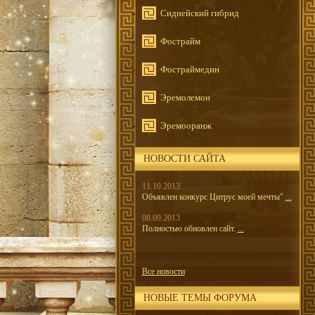
Сиднейский гибрид
Фострайм
Фостраймедин
Эремолемон
Эремооранж
НОВОСТИ САЙТА
11.10.2013
Объявлен конкурс Цитрус моей мечты"
...
08.09.2013
Полностью обновлен сайт.
...
Все новости
НОВЫЕ ТЕМЫ ФОРУМА