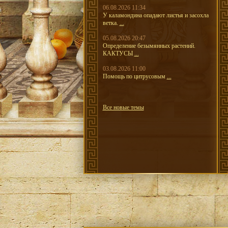
06.08.2026 11:34
У каламондина опадают листья и засохла
ветка.
...
05.08.2026 20:47
Определение безымянных растений.
КАКТУСЫ
...
03.08.2026 11:00
Помощь по цитрусовым
...
Все новые темы