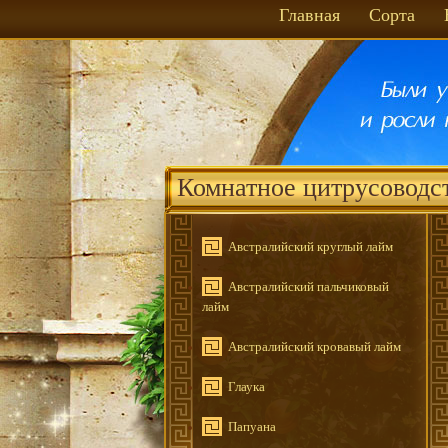
Главная
Сорта
Комнатное цитрусоводс
Австралийский круглый лайм
Австралийский пальчиковый
лайм
Австралийский кровавый лайм
Глаука
Папуана