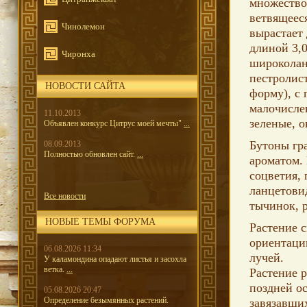
множество
ветвящеес
Чинолемон
вырастает 
длиной 3,0
Чиронха
широколан
пестролис
НОВОСТИ САЙТА
форму), с
малочислен
11.10.2013
зеленые, 
Объявлен конкурс Цитрус моей мечты"
...
Бутоны гр
08.09.2013
Полностью обновлен сайт.
...
ароматом.
соцветия,
ланцетови
Все новости
тычинок, 
НОВЫЕ ТЕМЫ ФОРУМА
Растение 
ориентаци
06.08.2026 11:34
лучей.
У каламондина опадают листья и засохла
ветка.
...
Растение 
поздней ос
05.08.2026 20:47
Определение безымянных растений.
завязавши