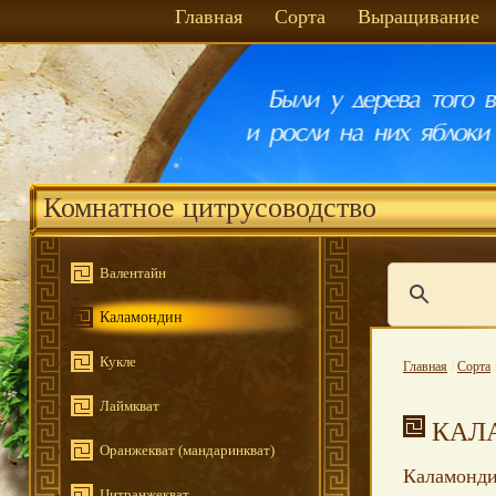
Главная
Сорта
Выращивание
Комнатное цитрусоводство
Валентайн
Каламондин
Кукле
Главная
/
Сорта
Лаймкват
КАЛ
Оранжекват (мандаринкват)
Каламондин
Цитранжекват