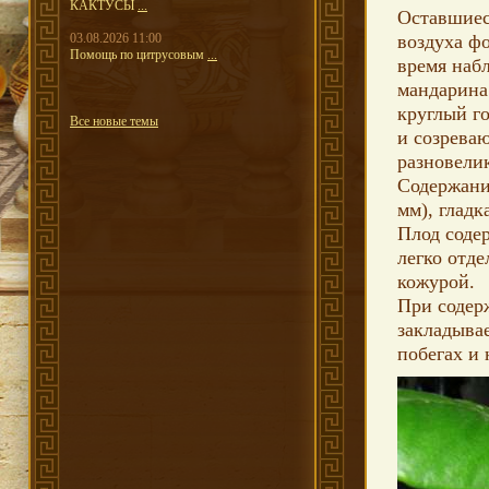
КАКТУСЫ
...
Оставшиес
03.08.2026 11:00
воздуха ф
Помощь по цитрусовым
...
время наб
мандарина
круглый го
Все новые темы
и созреваю
разновели
Содержание
мм), гладк
Плод соде
легко отд
кожурой.
При содер
закладыва
побегах и