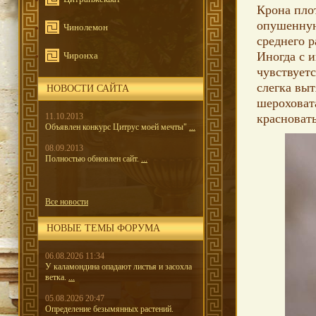
Крона плот
опушенную
Чинолемон
среднего 
Иногда с 
Чиронха
чувствует
слегка выт
НОВОСТИ САЙТА
шероховат
11.10.2013
красноват
Объявлен конкурс Цитрус моей мечты"
...
08.09.2013
Полностью обновлен сайт.
...
Все новости
НОВЫЕ ТЕМЫ ФОРУМА
06.08.2026 11:34
У каламондина опадают листья и засохла
ветка.
...
05.08.2026 20:47
Определение безымянных растений.