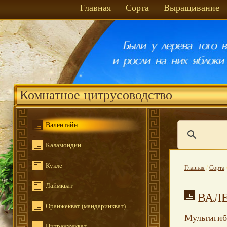
Главная
Сорта
Выращивание
Комнатное цитрусоводство
Валентайн
Каламондин
Кукле
Главная
/
Сорта
Лаймкват
ВАЛ
Оранжекват (мандаринкват)
Мультигибр
Цитранжекват