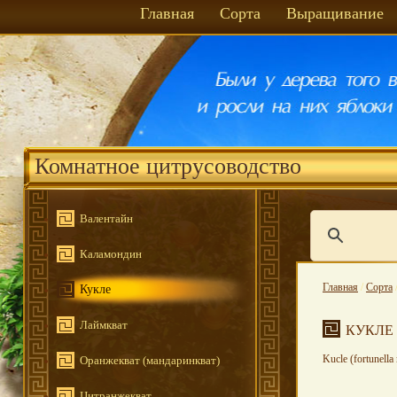
Главная
Сорта
Выращивание
Комнатное цитрусоводство
Валентайн
Каламондин
Главная
/
Сорта
Кукле
Лаймкват
КУКЛЕ
Kucle (fortunella 
Оранжекват (мандаринкват)
Цитранжекват