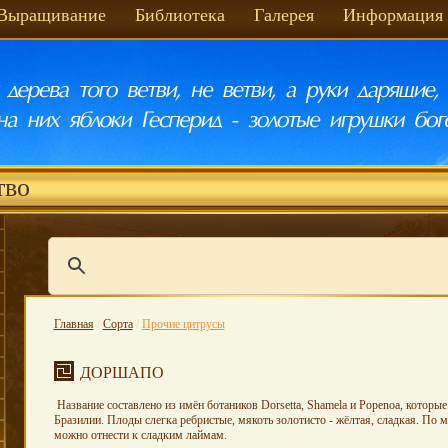
Выращивание
Библиотека
Галерея
Информация
тво
Главная
/
Сорта
/
Прочие цитрусы
ДОРШАПО
Название составлено из имён ботаников Dorsetta, Shamela и Popenoa, которые 
Бразилии. Плоды слегка ребристые, мякоть золотисто - жёлтая, сладкая. По 
можно отнести к сладким лаймам.