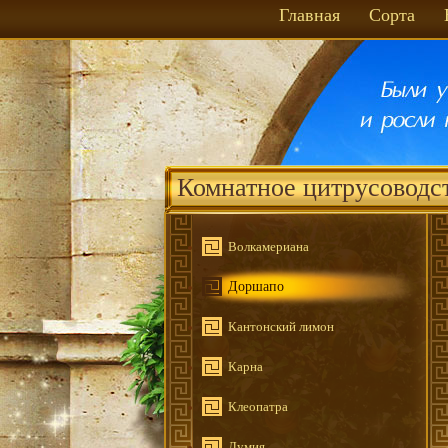
Главная
Сорта
Комнатное цитрусоводс
Волкамериана
Доршапо
Кантонский лимон
Карна
Клеопатра
Лумия