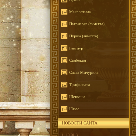
Макрофилла
Патриарка (лиметта)
Пурша (лиметта)
Рангпур
Санбокан
Слава Мичурина
Трифолиата
Шекваша
Юнос
НОВОСТИ САЙТА
11.10.2013