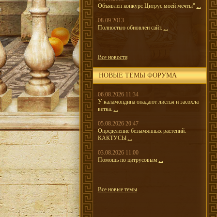
Объявлен конкурс Цитрус моей мечты"
...
08.09.2013
Полностью обновлен сайт.
...
Все новости
НОВЫЕ ТЕМЫ ФОРУМА
06.08.2026 11:34
У каламондина опадают листья и засохла
ветка.
...
05.08.2026 20:47
Определение безымянных растений.
КАКТУСЫ
...
03.08.2026 11:00
Помощь по цитрусовым
...
Все новые темы