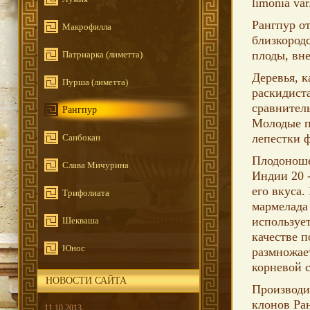
limonia va
Рангпур о
Макрофилла
близкород
плоды, вн
Патриарка (лиметта)
Деревья, к
Пурша (лиметта)
раскидист
сравнитель
Рангпур
Молодые п
лепестки 
Санбокан
Плодоноше
Слава Мичурина
Индии 20 
его вкуса.
Трифолиата
мармелада
используе
Шекваша
качестве п
Юнос
размножае
корневой 
НОВОСТИ САЙТА
Производи
клонов Ран
11.10.2013