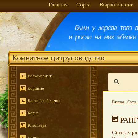
Главная
Сорта
Выращивание
Комнатное цитрусоводство
Волкамериана
Доршапо
Кантонский лимон
Главная
/
Сорта
Карна
РАН
Клеопатра
Citrus × j
Лумия