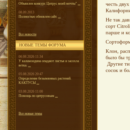
честь двух
Объявлен конкурс Цитрус моей мечты"
...
Калифорн
08.09.2013
Полностью обновлен сайт.
...
Не так да
сорт
Citro
парше и к
Все новости
Сортоформ
НОВЫЕ ТЕМЫ ФОРУМА
Клон, рас
06.08.2026 11:34
было бы тр
У каламондина опадают листья и засохла
Другие ти
ветка.
...
сосок и бо
05.08.2026 20:47
Определение безымянных растений.
КАКТУСЫ
...
03.08.2026 11:00
Помощь по цитрусовым
...
Все новые темы