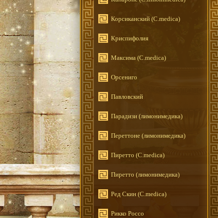
Корсиканский (C.medica)
Криспифолия
Максима (C.medica)
Орсениго
Павловский
Парадизи (лимонимедика)
Переттоне (лимонимедика)
Пиретто (C.medica)
Пиретто (лимонимедика)
Ред Скин (C.medica)
Рикко Россо