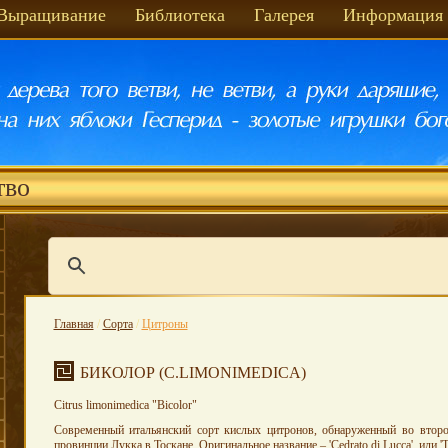
Выращивание
Библиотека
Галерея
Информация
тво
Главная
/
Сорта
/
Цитроны
БИКОЛОР (C.LIMONIMEDICA)
Citrus limonimedica "Bicolor"
Современный итальянский сорт кислых цитронов, обнаруженный во втор
провинции Лукка в Тоскане. Оригинальное название – 'Сedrato di Lucca', или 'To