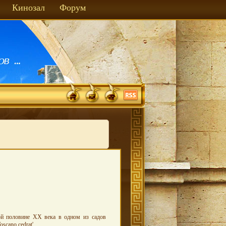
Кинозал
Форум
ой половине ХХ века в одном из садов
scano cedrat'.