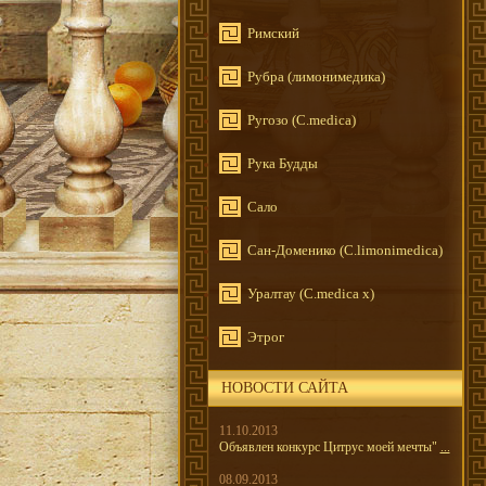
Римский
Рубра (лимонимедика)
Ругозо (C.medica)
Рука Будды
Сало
Сан-Доменико (C.limonimedica)
Уралтау (C.medica x)
Этрог
НОВОСТИ САЙТА
11.10.2013
Объявлен конкурс Цитрус моей мечты"
...
08.09.2013