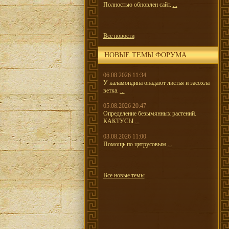
Полностью обновлен сайт.
...
Все новости
НОВЫЕ ТЕМЫ ФОРУМА
06.08.2026 11:34
У каламондина опадают листья и засохла
ветка.
...
05.08.2026 20:47
Определение безымянных растений.
КАКТУСЫ
...
03.08.2026 11:00
Помощь по цитрусовым
...
Все новые темы