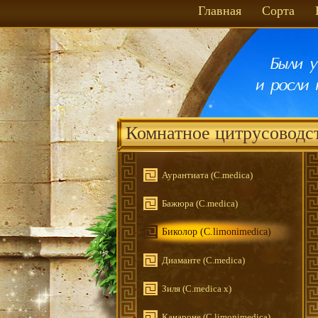
Главная
Сорта
Комнатное цитрусоводс
Аурантиата (C.medica)
Бажюра (С.medica)
Биколор (C.limonimedica)
Диаманте (C.medica)
Зиля (C.medica x)
Канароне (С.limonimedica)