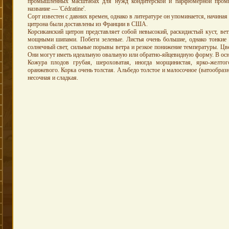
промышленных масштабах для нужд кондитерской и парфюмерной промы
название — 'Cédratine'.
Сорт известен с давних времен, однако в литературе он упоминается, начиная 
цитрона были доставлены из Франции в США.
Корсиканский цитрон представляет собой невысокий, раскидистый куст, ве
мощными шипами. Побеги зеленые. Листья очень большие, однако тонкие 
солнечный свет, сильные порывы ветра и резкое понижение температуры. Ц
Они могут иметь идеальную овальную или обратно-яйцевидную форму. В осно
Кожура плодов грубая, шероховатая, иногда морщинистая, ярко-желто
оранжевого. Корка очень толстая. Альбедо толстое и малосочное (ватообразн
несочная и сладкая.