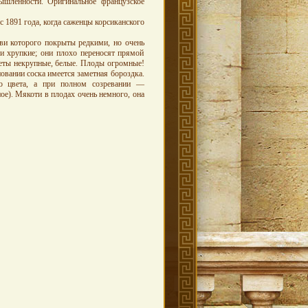
шленности. Оригинальное французское
с 1891 года, когда саженцы корсиканского
тви которого покрыты редкими, но очень
и хрупкие; они плохо переносят прямой
веты некрупные, белые. Плоды огромные!
вании соска имеется заметная бороздка.
го цвета, а при полном созревании —
ое). Мякоти в плодах очень немного, она