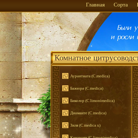
Главная
Сорта
Комнатное цитрусоводс
Аурантиата (C.medica)
Бажюра (С.medica)
Биколор (C.limonimedica)
Диаманте (C.medica)
Зиля (C.medica x)
Канароне (С.limonimedica)