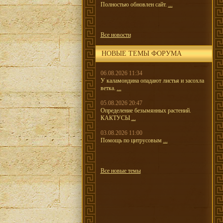
Полностью обновлен сайт.
...
Все новости
НОВЫЕ ТЕМЫ ФОРУМА
06.08.2026 11:34
У каламондина опадают листья и засохла
ветка.
...
05.08.2026 20:47
Определение безымянных растений.
КАКТУСЫ
...
03.08.2026 11:00
Помощь по цитрусовым
...
Все новые темы