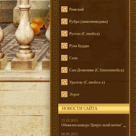
Римский
Рубра (лимонимедика)
Ругозо (C.medica)
Рука Будды
Сало
Сан-Доменико (C.limonimedica)
Уралтау (C.medica x)
Этрог
НОВОСТИ САЙТА
11.10.2013
Объявлен конкурс Цитрус моей мечты"
...
08.09.2013