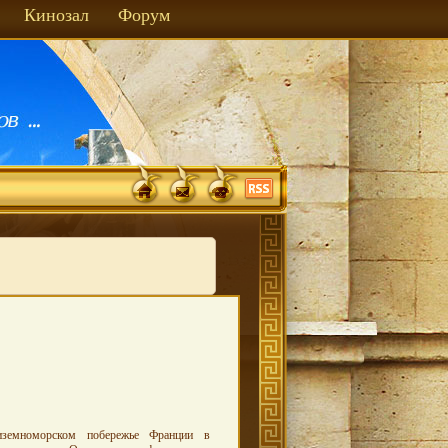
Кинозал
Форум
иземноморском побережье Франции в