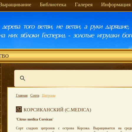
Выращивание
Библиотека
Галерея
Информация
тво
Главная
/
Сорта
/
Цитроны
КОРСИКАНСКИЙ (C.MEDICA)
'Citrus medica Corsican'
Сорт сладких цитронов с острова Корсика. Выращивается на сред