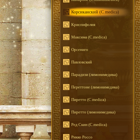
Корсиканский (C.medica)
Криспифолия
Максима (C.medica)
Орсениго
Павловский
Парадизи (лимонимедика)
Переттоне (лимонимедика)
Пиретто (C.medica)
Пиретто (лимонимедика)
Ред Скин (C.medica)
Рикко Россо