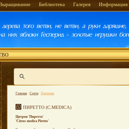
Выращивание
Библиотека
Галерея
Информация
тво
Главная
/
Сорта
/
Цитроны
ПИРЕТТО (C.MEDICA)
Цитрон 'Пиретто'
'
Citrus
medica
Piretto
'