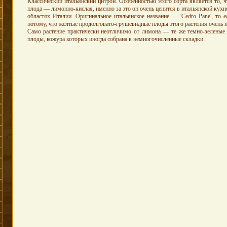
Классический итальянский цитрон. Особенностью этого сорта является то, ч
плода — лимонно-кислая, именно за это он очень ценится в итальянской кухн
областях Италии. Оригинальное итальянское название — 'Cedro Pane', то 
потому, что желтые продолговато-грушевидные плоды этого растения очень 
Само растение практически неотличимо от лимона — те же темно-зеленые 
плоды, кожура которых иногда собрана в немногочисленные складки.