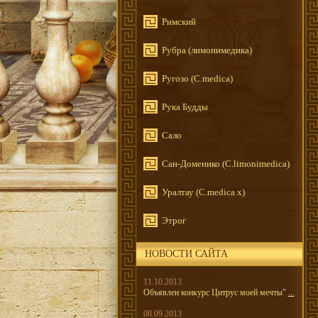
Римский
Рубра (лимонимедика)
Ругозо (C.medica)
Рука Будды
Сало
Сан-Доменико (C.limonimedica)
Уралтау (C.medica x)
Этрог
НОВОСТИ САЙТА
11.10.2013
Объявлен конкурс Цитрус моей мечты"
...
08.09.2013