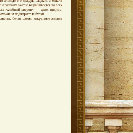
то альбедо его кожуры сладкое, а мякоть
е и поэтому охотно выращивается во всех
есть «хлебный цитрон», — дано, видимо,
похожи на поджаристые булки.
листья, белые цветы, некрупные желтые