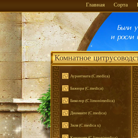
Главная
Сорта
Комнатное цитрусоводс
Аурантиата (C.medica)
Бажюра (С.medica)
Биколор (C.limonimedica)
Диаманте (C.medica)
Зиля (C.medica x)
Канароне (С.limonimedica)