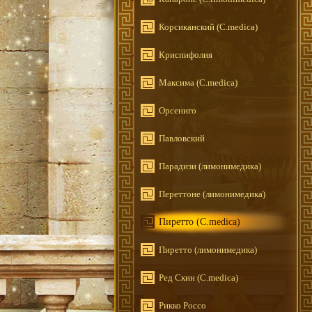
Корсиканский (C.medica)
Криспифолия
Максима (C.medica)
Орсениго
Павловский
Парадизи (лимонимедика)
Переттоне (лимонимедика)
Пиретто (C.medica)
Пиретто (лимонимедика)
Ред Скин (C.medica)
Рикко Россо