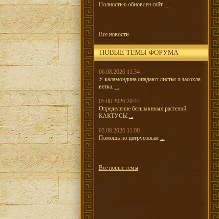
Полностью обновлен сайт.
...
Все новости
НОВЫЕ ТЕМЫ ФОРУМА
06.08.2026 11:34
У каламондина опадают листья и засохла
ветка.
...
05.08.2026 20:47
Определение безымянных растений.
КАКТУСЫ
...
03.08.2026 11:00
Помощь по цитрусовым
...
Все новые темы