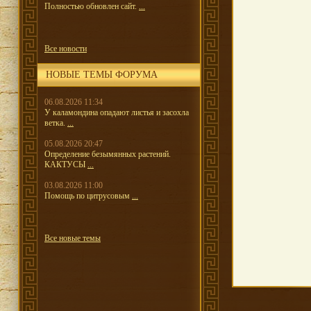
Полностью обновлен сайт.
...
Все новости
НОВЫЕ ТЕМЫ ФОРУМА
06.08.2026 11:34
У каламондина опадают листья и засохла
ветка.
...
05.08.2026 20:47
Определение безымянных растений.
КАКТУСЫ
...
03.08.2026 11:00
Помощь по цитрусовым
...
Все новые темы