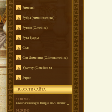
Римский
Рубра (лимонимедика)
Ругозо (C.medica)
Рука Будды
Сало
Сан-Доменико (C.limonimedica)
Уралтау (C.medica x)
Этрог
НОВОСТИ САЙТА
11.10.2013
Объявлен конкурс Цитрус моей мечты"
...
08.09.2013