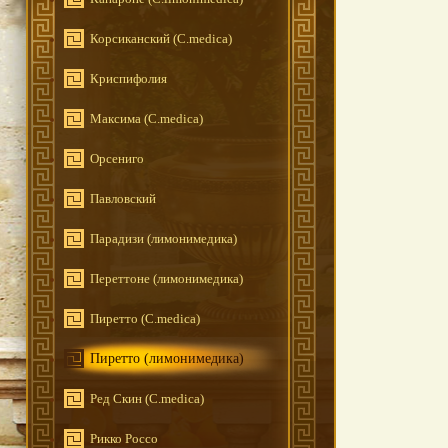
Корсиканский (C.medica)
Криспифолия
Максима (C.medica)
Орсениго
Павловский
Парадизи (лимонимедика)
Переттоне (лимонимедика)
Пиретто (C.medica)
Пиретто (лимонимедика)
Ред Скин (C.medica)
Рикко Россо