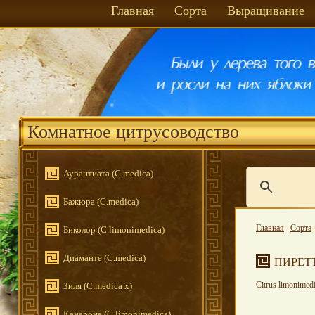
Главная
Сорта
Выращивание
Комнатное цитрусоводство
Аурантиата (C.medica)
Бажюра (С.medica)
Главная
/
Сорта
Биколор (C.limonimedica)
Диаманте (C.medica)
ПИРЕТ
Citrus limonimedi
Зиля (C.medica x)
Канароне (С.limonimedica)