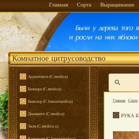
Главная
Сорта
Выращивание
Комнатное цитрусоводство
Аурантиата (C.medica)
Бажюра (С.medica)
Главная
/
Сорта
Биколор (C.limonimedica)
Диаманте (C.medica)
РУКА 
Зиля (C.medica x)
Канароне (С.limonimedica)