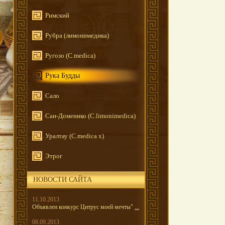
Римский
Рубра (лимонимедика)
Ругозо (C.medica)
Рука Будды
Сало
Сан-Доменико (C.limonimedica)
Уралтау (C.medica x)
Этрог
НОВОСТИ САЙТА
11.10.2013
Объявлен конкурс Цитрус моей мечты"
...
08.09.2013