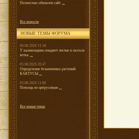
Полностью обновлен сайт.
...
Все новости
НОВЫЕ ТЕМЫ ФОРУМА
06.08.2026 11:34
У каламондина опадают листья и засохла
ветка.
...
05.08.2026 20:47
Определение безымянных растений.
КАКТУСЫ
...
03.08.2026 11:00
Помощь по цитрусовым
...
Все новые темы