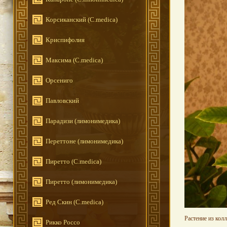
Корсиканский (C.medica)
Криспифолия
Максима (C.medica)
Орсениго
Павловский
Парадизи (лимонимедика)
Переттоне (лимонимедика)
Пиретто (C.medica)
Пиретто (лимонимедика)
Ред Скин (C.medica)
Растение из кол
Рикко Россо