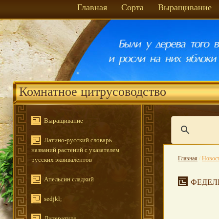
Главная
Сорта
Выращивание
Комнатное цитрусоводство
Выращивание
Латино-русский словарь
названий растений с указателем
Главная
/
Новос
русских эквивалентов
Апельсин сладкий
ФЕДЕЛЬ
sedjkl;
Литература