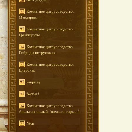
Комнатное цитрусоводство.
Мандарин.
Комнатное цитрусоводство.
Грейпфруты.
Комнатное цитрусоводство.
Гибриды цитрусовых.
Комнатное цитрусоводство.
Цитроны.
вапролд
fwefwef
Комнатное цитрусоводство.
Апельсин кислый. Апельсин горький.
Ntcn