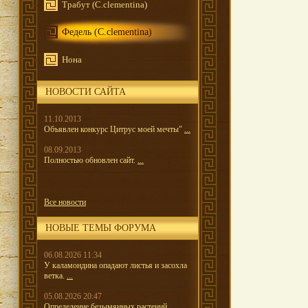
Трабут (C.clementina)
Федель (C.clementina)
Нона
НОВОСТИ САЙТА
11.10.2013
Объявлен конкурс Цитрус моей мечты"
...
08.09.2013
Полностью обновлен сайт.
...
Все новости
НОВЫЕ ТЕМЫ ФОРУМА
06.08.2026 11:34
У каламондина опадают листья и засохла
ветка.
...
05.08.2026 20:47
Определение безымянных растений.