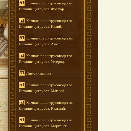
Комнатное цитрусоводство.
Питание цитрусов. Фосфор.
Комнатное цитрусоводство.
Питание цитрусов. Калий.
Комнатное цитрусоводство.
Питание цитрусов. Азот.
Комнатное цитрусоводство.
Питание цитрусов. Углерод.
Лимонимедика
Комнатное цитрусоводство.
Питание цитрусов. Магний.
Комнатное цитрусоводство.
Питание цитрусов. Кальций.
Комнатное цитрусоводство.
Питание цитрусов. Марганец.