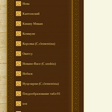
Нова
Кантонский
Кишиу Микан
Коммуне
Корсика (C.clementina)
Окитсу
Новано-Васе (C.unshiu)
Нобилс
Нуцеларни (C.clementina)
Плодообразование табл 01
test