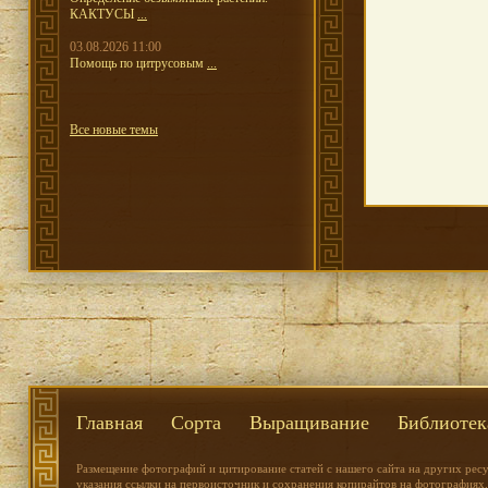
КАКТУСЫ
...
03.08.2026 11:00
Помощь по цитрусовым
...
Все новые темы
Главная
Сорта
Выращивание
Библиотек
Размещение фотографий и цитирование статей с нашего сайта на других рес
указания ссылки на первоисточник и сохранения копирайтов на фотографиях.