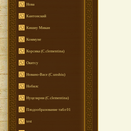
Нова
Кантонский
Кишиу Микан
Коммуне
Корсика (C.clementina)
Окитсу
Новано-Васе (C.unshiu)
Нобилс
Нуцеларни (C.clementina)
Плодообразование табл 01
test