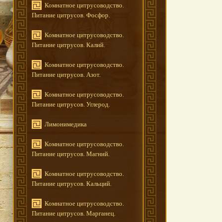
Комнатное цитрусоводство.
Питание цитрусов. Фосфор.
Комнатное цитрусоводство.
Питание цитрусов. Калий.
Комнатное цитрусоводство.
Питание цитрусов. Азот.
Комнатное цитрусоводство.
Питание цитрусов. Углерод.
Лимонимедика
Комнатное цитрусоводство.
Питание цитрусов. Магний.
Комнатное цитрусоводство.
Питание цитрусов. Кальций.
Комнатное цитрусоводство.
Питание цитрусов. Марганец.