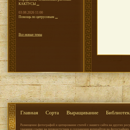
КАКТУСЫ
...
03.08.2026 11:00
Помощь по цитрусовым
...
Все новые темы
Главная
Сорта
Выращивание
Библиотек
Размещение фотографий и цитирование статей с нашего сайта на других рес
указания ссылки на первоисточник и сохранения копирайтов на фотографиях.