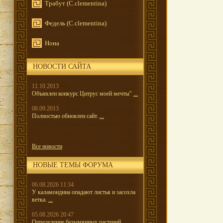
Трабут (C.clementina)
Федель (C.clementina)
Нона
НОВОСТИ САЙТА
11.10.2013
Объявлен конкурс Цитрус моей мечты"
...
08.09.2013
Полностью обновлен сайт.
...
Все новости
НОВЫЕ ТЕМЫ ФОРУМА
06.08.2026 11:34
У каламондина опадают листья и засохла
ветка.
...
05.08.2026 20:47
Определение безымянных растений.