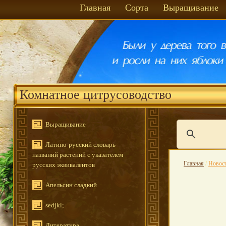
Главная
Сорта
Выращивание
Комнатное цитрусоводство
Выращивание
Латино-русский словарь
названий растений с указателем
Главная
/
Новос
русских эквивалентов
Апельсин сладкий
sedjkl;
Литература