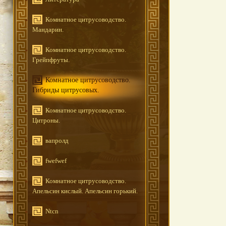
Комнатное цитрусоводство.
Мандарин.
Комнатное цитрусоводство.
Грейпфруты.
Комнатное цитрусоводство.
Гибриды цитрусовых.
Комнатное цитрусоводство.
Цитроны.
вапролд
fwefwef
Комнатное цитрусоводство.
Апельсин кислый. Апельсин горький.
Ntcn