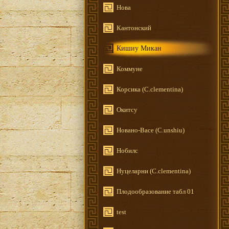
Нова
Кантонский
Кишиу Микан
Коммуне
Корсика (C.clementina)
Окитсу
Новано-Васе (C.unshiu)
Нобилс
Нуцеларни (C.clementina)
Плодообразование табл 01
test