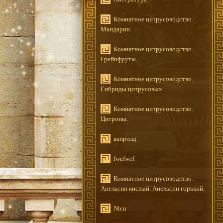
Комнатное цитрусоводство.
Мандарин.
Комнатное цитрусоводство.
Грейпфруты.
Комнатное цитрусоводство.
Гибриды цитрусовых.
Комнатное цитрусоводство.
Цитроны.
вапролд
fwefwef
Комнатное цитрусоводство.
Апельсин кислый. Апельсин горький.
Ntcn