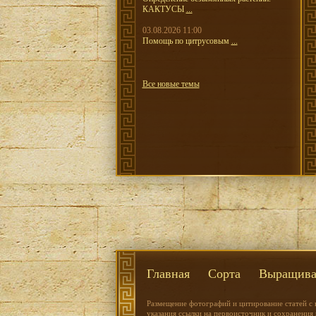
КАКТУСЫ
...
03.08.2026 11:00
Помощь по цитрусовым
...
Все новые темы
Главная
Сорта
Выращива
Размещение фотографий и цитирование статей с 
указания ссылки на первоисточник и сохранения