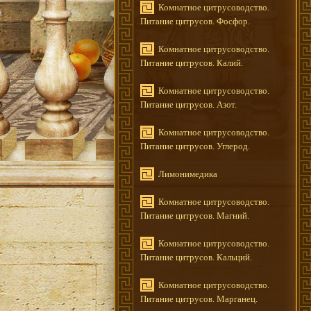
Комнатное цитрусоводство.
Питание цитрусов. Фосфор.
Комнатное цитрусоводство.
Питание цитрусов. Калий.
Комнатное цитрусоводство.
Питание цитрусов. Азот.
Комнатное цитрусоводство.
Питание цитрусов. Углерод.
Лимонимедика
Комнатное цитрусоводство.
Питание цитрусов. Магний.
Комнатное цитрусоводство.
Питание цитрусов. Кальций.
Комнатное цитрусоводство.
Питание цитрусов. Марганец.