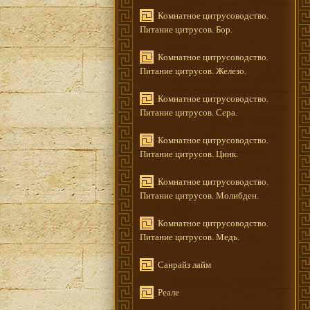
Комнатное цитрусоводство.
Питание цитрусов. Бор.
Комнатное цитрусоводство.
Питание цитрусов. Железо.
Комнатное цитрусоводство.
Питание цитрусов. Сера.
Комнатное цитрусоводство.
Питание цитрусов. Цинк.
Комнатное цитрусоводство.
Питание цитрусов. Молибден.
Комнатное цитрусоводство.
Питание цитрусов. Медь.
Санрайз лайм
Реале