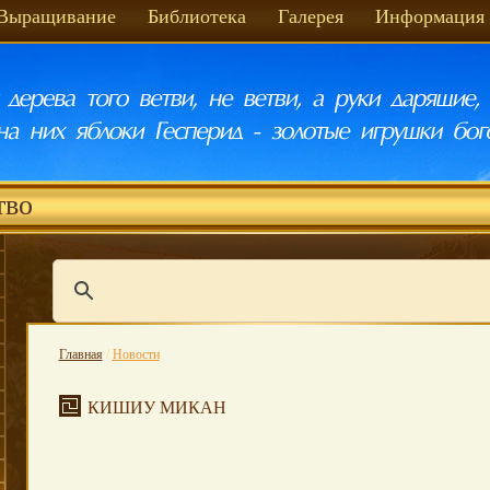
Выращивание
Библиотека
Галерея
Информация
тво
Главная
/
Новости
КИШИУ МИКАН