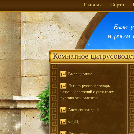
Главная
Сорта
Комнатное цитрусоводс
Выращивание
Латино-русский словарь
названий растений с указателем
русских эквивалентов
Апельсин сладкий
sedjkl;
Литература