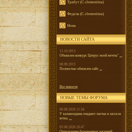
Трабут (C.clementina)
Федель (C.clementina)
Нона
НОВОСТИ САЙТА
11.10.2013
Объявлен конкурс Цитрус моей мечты"
...
08.09.2013
Полностью обновлен сайт.
...
Все новости
НОВЫЕ ТЕМЫ ФОРУМА
06.08.2026 11:34
У каламондина опадают листья и засохла
ветка.
...
05.08.2026 20:47
Определение безымянных растений.