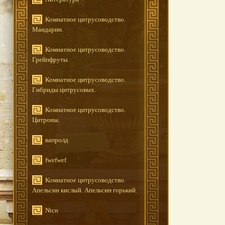
Комнатное цитрусоводство.
Мандарин.
Комнатное цитрусоводство.
Грейпфруты.
Комнатное цитрусоводство.
Гибриды цитрусовых.
Комнатное цитрусоводство.
Цитроны.
вапролд
fwefwef
Комнатное цитрусоводство.
Апельсин кислый. Апельсин горький.
Ntcn