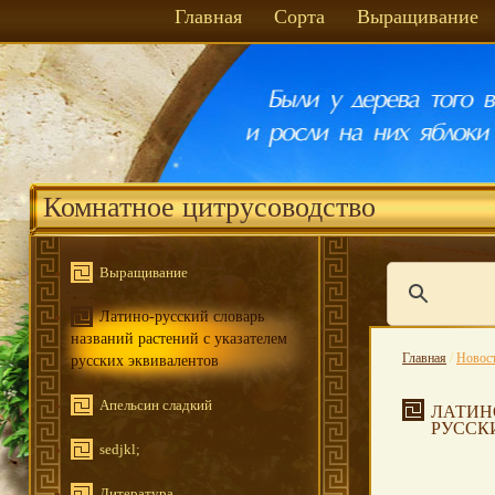
Главная
Сорта
Выращивание
Комнатное цитрусоводство
Выращивание
Латино-русский словарь
названий растений с указателем
Главная
/
Новос
русских эквивалентов
Апельсин сладкий
ЛАТИН
РУССК
sedjkl;
Литература