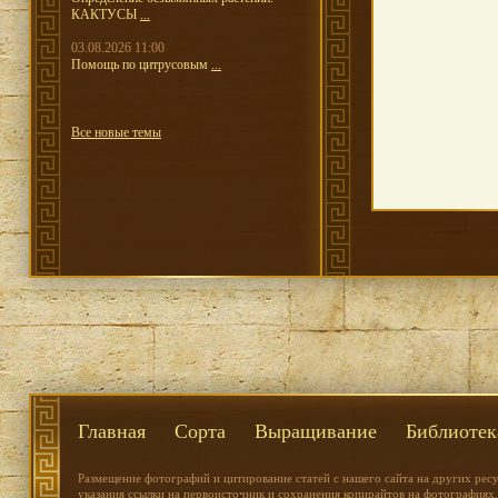
КАКТУСЫ
...
03.08.2026 11:00
Помощь по цитрусовым
...
Все новые темы
Главная
Сорта
Выращивание
Библиотек
Размещение фотографий и цитирование статей с нашего сайта на других рес
указания ссылки на первоисточник и сохранения копирайтов на фотографиях.