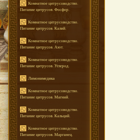
Комнатное цитрусоводство.
Питание цитрусов. Фосфор.
Комнатное цитрусоводство.
Питание цитрусов. Калий.
Комнатное цитрусоводство.
Питание цитрусов. Азот.
Комнатное цитрусоводство.
Питание цитрусов. Углерод.
Лимонимедика
Комнатное цитрусоводство.
Питание цитрусов. Магний.
Комнатное цитрусоводство.
Питание цитрусов. Кальций.
Комнатное цитрусоводство.
Питание цитрусов. Марганец.