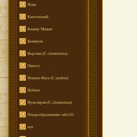
Нова
Кантонский
Кишиу Микан
Коммуне
Корсика (C.clementina)
Окитсу
Новано-Васе (C.unshiu)
Нобилс
Нуцеларни (C.clementina)
Плодообразование табл 01
test