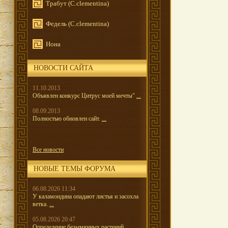
Трабут (C.clementina)
Федель (C.clementina)
Нона
НОВОСТИ САЙТА
11.10.2013
Объявлен конкурс Цитрус моей мечты"
...
08.09.2013
Полностью обновлен сайт.
...
Все новости
НОВЫЕ ТЕМЫ ФОРУМА
06.08.2026 11:34
У каламондина опадают листья и засохла
ветка.
...
05.08.2026 20:47
Определение безымянных растений.