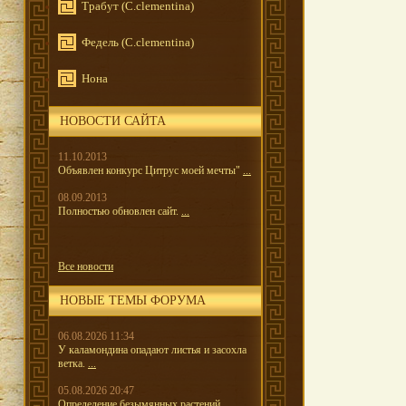
Трабут (C.clementina)
Федель (C.clementina)
Нона
НОВОСТИ САЙТА
11.10.2013
Объявлен конкурс Цитрус моей мечты"
...
08.09.2013
Полностью обновлен сайт.
...
Все новости
НОВЫЕ ТЕМЫ ФОРУМА
06.08.2026 11:34
У каламондина опадают листья и засохла
ветка.
...
05.08.2026 20:47
Определение безымянных растений.