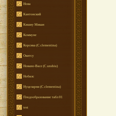
Нова
Кантонский
Кишиу Микан
Коммуне
Корсика (C.clementina)
Окитсу
Новано-Васе (C.unshiu)
Нобилс
Нуцеларни (C.clementina)
Плодообразование табл 01
test