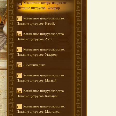
Комнатное цитрусоводство.
Питание цитрусов. Фосфор.
Комнатное цитрусоводство.
Питание цитрусов. Калий.
Комнатное цитрусоводство.
Питание цитрусов. Азот.
Комнатное цитрусоводство.
Питание цитрусов. Углерод.
Лимонимедика
Комнатное цитрусоводство.
Питание цитрусов. Магний.
Комнатное цитрусоводство.
Питание цитрусов. Кальций.
Комнатное цитрусоводство.
Питание цитрусов. Марганец.