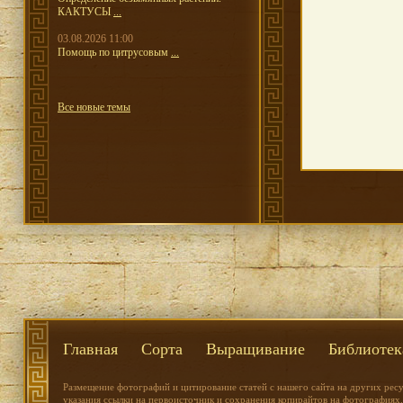
КАКТУСЫ
...
03.08.2026 11:00
Помощь по цитрусовым
...
Все новые темы
Главная
Сорта
Выращивание
Библиотек
Размещение фотографий и цитирование статей с нашего сайта на других рес
указания ссылки на первоисточник и сохранения копирайтов на фотографиях.