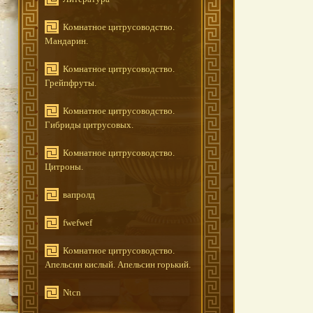
Комнатное цитрусоводство.
Мандарин.
Комнатное цитрусоводство.
Грейпфруты.
Комнатное цитрусоводство.
Гибриды цитрусовых.
Комнатное цитрусоводство.
Цитроны.
вапролд
fwefwef
Комнатное цитрусоводство.
Апельсин кислый. Апельсин горький.
Ntcn