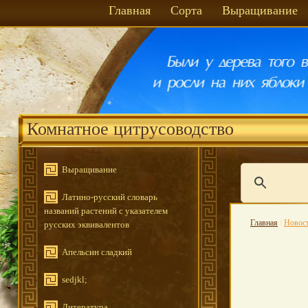
Главная
Сорта
Выращивание
Комнатное цитрусоводство
Выращивание
Латино-русский словарь
названий растений с указателем
Главная
/
Новос
русских эквивалентов
Апельсин сладкий
sedjkl;
Литература