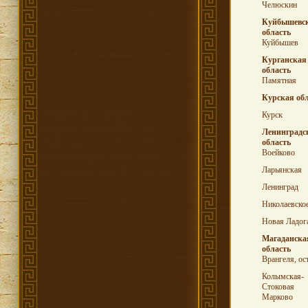
Челюскин
Куйбышевс
область
Куйбышев
Курганская
область
Памятная
Курская об
Курск
Ленинградс
область
Воейково
Ларьянская
Ленинград
Николаевско
Новая Ладог
Магаданска
область
Врангеля, ос
Колымская-
Стоковая
Марково