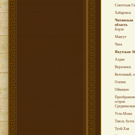
Советская Га
Хабаровск
Читинская
область
Борзя
Мангут
Чита
Якутская 
Алдан
Верхоянск
Котельный, о
Оленек
Оймякон
Преображени
остров
Среднеколы
Усть-Мома
Тикси, бухта
Туой-Хая