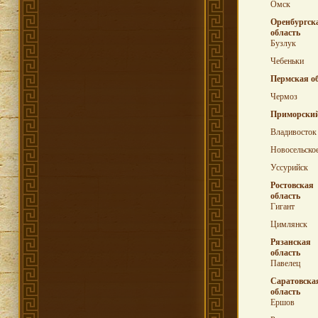
Омск
Оренбургск
область
Бузлук
Чебеньки
Пермская о
Чермоз
Приморский
Владивосток
Новосельско
Уссурийск
Ростовская
область
Гигант
Цимлянск
Рязанская
область
Павелец
Саратовска
область
Ершов