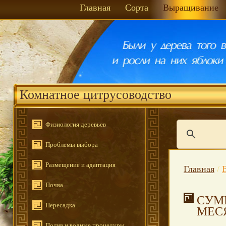
Главная
Сорта
Выращивание
Комнатное цитрусоводство
Физиология деревьев
Проблемы выбора
Размещение и адаптация
Главная
/
Почва
СУМ
Пересадка
МЕС
Полив и водные процедуры