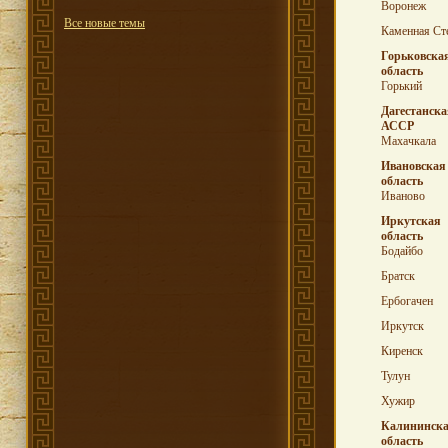
Воронеж
Все новые темы
Каменная Ст
Горьковска
область
Горький
Дагестанска
АССР
Махачкала
Ивановская
область
Иваново
Иркутская
область
Бодайбо
Братск
Ербогачен
Иркутск
Киренск
Тулун
Хужир
Калининск
область