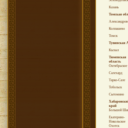
Зеленодольс
Казань
Томская обл
Александров
Колпашево
Томск
Тувинская
Кызыл
Тюменская
область
Октябрьское
Салехард
Тарко-Сале
Тобольск
Сытомино
Хабаровски
край
Большой Ша
Екатерино-
Никольское
Охотск