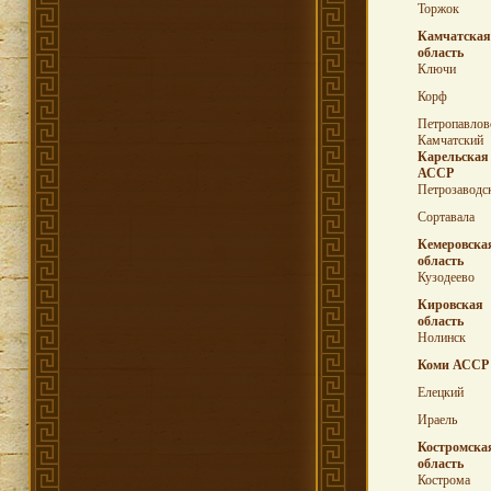
Торжок
Камчатская
область
Ключи
Корф
Петропавлов
Камчатский
Карельская
АССР
Петрозаводс
Сортавала
Кемеровска
область
Кузодеево
Кировская
область
Нолинск
Коми АССР
Елецкий
Ираель
Костромска
область
Кострома