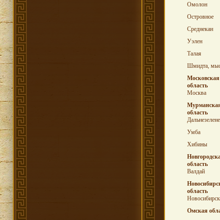
Омолон
Островное
Среднекан
Уэлен
Талая
Шмидта, мы
Московская
область
Москва
Мурманска
область
Дальнезелен
Умба
Хибины
Новгородск
область
Валдай
Новосибирс
область
Новосибирск
Омская обл