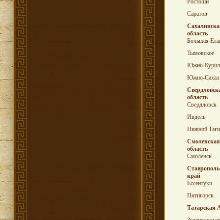
Ростоши
Саратов
Сахалинска
область
Большая Ела
Тымовское
Южно-Курил
Южно-Сахал
Свердловск
область
Свердловск
Ивдель
Нижний Таги
Смоленская
область
Смоленск
Ставрополь
край
Ессентуки
Пятигорск
Татарская