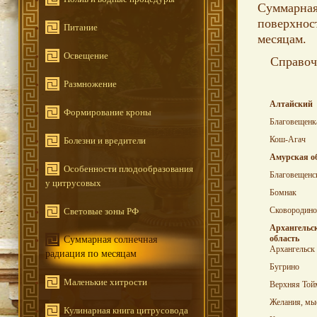
Суммарная
поверхно
Питание
месяцам.
Освещение
Справоч
Размножение
Алтайский
Формирование кроны
Благовещен
Кош-Агач
Болезни и вредители
Амурская о
Особенности плодообразования
Благовещен
у цитрусовых
Бомнак
Сковородино
Световые зоны РФ
Архангельс
область
Суммарная солнечная
Архангельск
радиация по месяцам
Бугрино
Маленькие хитрости
Верхняя Той
Желания, мы
Кулинарная книга цитрусовода