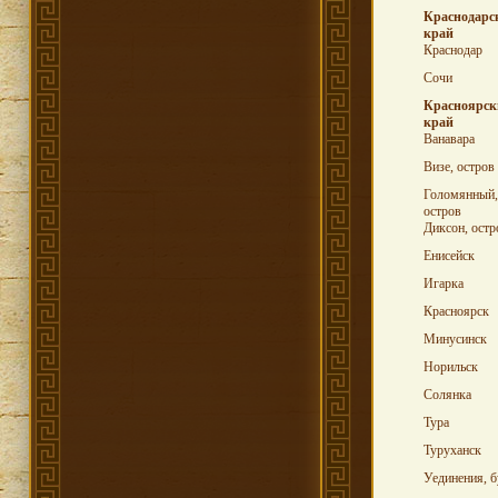
Краснодарс
край
Краснодар
Сочи
Красноярск
край
Ванавара
Визе, остров
Голомянный,
остров
Диксон, остр
Енисейск
Игарка
Красноярск
Минусинск
Норильск
Солянка
Тура
Туруханск
Уединения, б