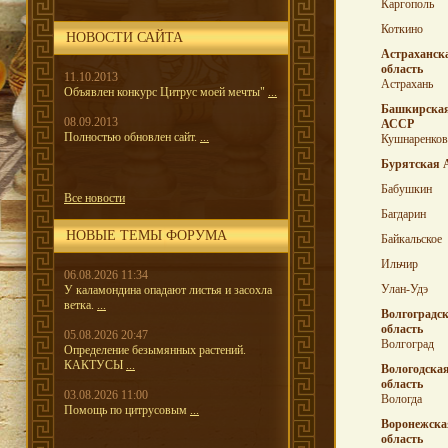
Каргополь
Коткино
НОВОСТИ САЙТА
Астраханск
область
11.10.2013
Астрахань
Объявлен конкурс Цитрус моей мечты"
...
Башкирска
08.09.2013
АССР
Полностью обновлен сайт.
...
Кушнаренков
Бурятская
Бабушкин
Все новости
Багдарин
НОВЫЕ ТЕМЫ ФОРУМА
Байкальское
Ильчир
06.08.2026 11:34
Улан-Удэ
У каламондина опадают листья и засохла
ветка.
...
Волгоградс
область
05.08.2026 20:47
Волгоград
Определение безымянных растений.
КАКТУСЫ
...
Вологодска
область
03.08.2026 11:00
Вологда
Помощь по цитрусовым
...
Воронежска
область