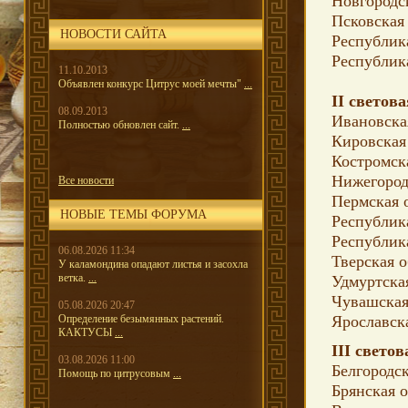
Новгородс
Псковская
НОВОСТИ САЙТА
Республик
Республик
11.10.2013
Объявлен конкурс Цитрус моей мечты"
...
II светова
08.09.2013
Ивановска
Полностью обновлен сайт.
...
Кировская
Костромск
Нижегород
Все новости
Пермская 
НОВЫЕ ТЕМЫ ФОРУМА
Республик
Республик
06.08.2026 11:34
Тверская о
У каламондина опадают листья и засохла
ветка.
...
Удмуртска
Чувашская
05.08.2026 20:47
Определение безымянных растений.
Ярославск
КАКТУСЫ
...
III светов
03.08.2026 11:00
Белгородск
Помощь по цитрусовым
...
Брянская о