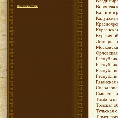
Владимирс
Воронежск
Все новые темы
Калинингр
Калужская
Красноярс
Курганская
Курская об
Липецкая 
Московска
Орловская
Республик
Республика
Республик
Республик
Рязанская 
Свердловс
Смоленска
Тамбовска
Томская о
Тульская о
Тюменская