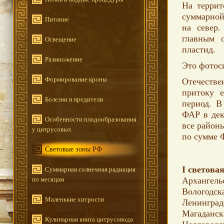
На террит
суммарной
Питание
на север.
главным о
Освещение
пластид.
Размножение
Это фотос
Формирование кроны
Отечестве
притоку 
Болезни и вредители
период. В
ФАР в дек
Особенности плодообразования
все районы
у цитрусовых
по сумме 
Световые зоны РФ
I световая
Суммарная солнечная радиация
по месяцам
Архангель
Вологодск
Маленькие хитрости
Ленинград
Магаданск
Кулинарная книга цитрусовода