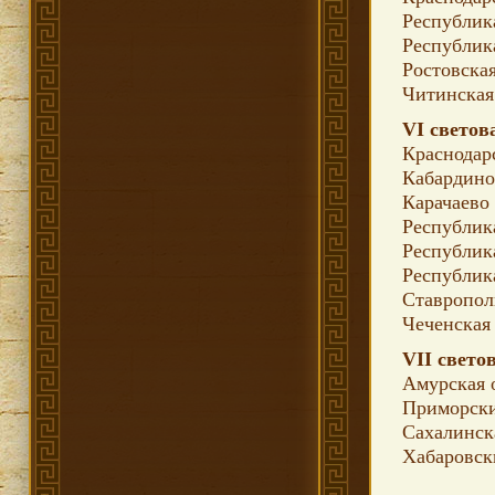
Республик
Республик
Ростовская
Читинская
VI светов
Краснодар
Кабардино
Карачаево
Республик
Республик
Республик
Ставропол
Чеченская
VII свето
Амурская 
Приморски
Сахалинск
Хабаровс