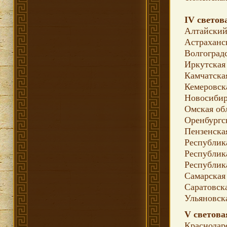
IV светов
Алтайский
Астраханс
Волгоградс
Иркутская
Камчатска
Кемеровск
Новосибир
Омская об
Оренбургс
Пензенска
Республик
Республик
Республик
Самарская
Саратовск
Ульяновск
V светова
Краснодар