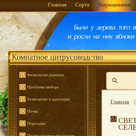
Главная
Сорта
Выращивание
Комнатное цитрусоводство
Физиология деревьев
Проблемы выбора
Размещение и адаптация
Главная
/
Почва
СВЕ
Пересадка
СЕЛ
Полив и водные процедуры