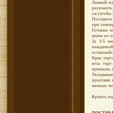
Ложкой ил
разложить
см (чтобы 
Поставить
при темпер
Готовые к
иначе их и
За 3-5 ча
наждачно
оставшийс
Края торт
весь торт
крошкам, 
Укладыва
цукатами 
меньше чем
Кушать по
ПОСТНЫЙ