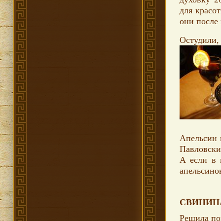
для красот
они после
Остудили,
Апельсин 
Павловски
А если в 
апельсино
СВИНИНА
Решила поп