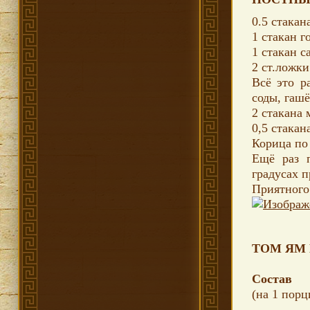
0.5 стакан
1 стакан г
1 стакан с
2 ст.ложки
Всё это р
соды, гаш
2 стакана 
0,5 стакан
Корица по
Ещё раз 
градусах 
Приятного
ТОМ ЯМ 
Состав
(на 1 пор