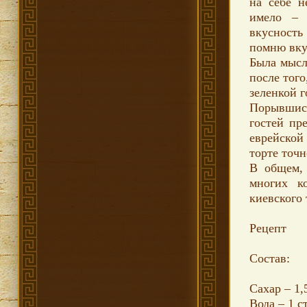
на себе н
имело – 
вкусность
помню вку
Была мысл
после того
зеленкой г
Порывшись
гостей пр
еврейской
торте точ
В общем, 
многих к
киевского 
Рецепт
Состав:
Сахар – 1,
Вода – 1 с