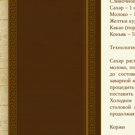
Сливочное 
Сахар – 1 
Молоко – 
Желтки ку
Какао (по
Коньяк – 5
Технологи
Сахар рас
молоко, п
до состоя
заварной к
процедит
поставить 
Холодное 
столовой 
продолжая 
Коржи