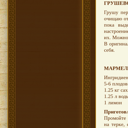
ГРУШЕВО
Грушу пер
очищаю от 
пока выд
настроени
их. Можно
В оригина
себя.
МАРМЕЛА
Ингридиен
5-6 плодо
1.25 кг са
1.25 л во
1 лимон
Приготов
Промойте 
на терке,