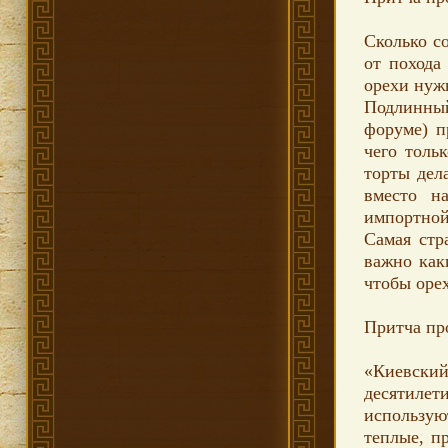
Сколько с
от похода
орехи нуж
Подлинны
форуме) п
чего толь
торты дел
вместо н
импортно
Самая стр
важно как
чтобы оре
Притча пр
«Киевски
десятилет
использу
теплые, п