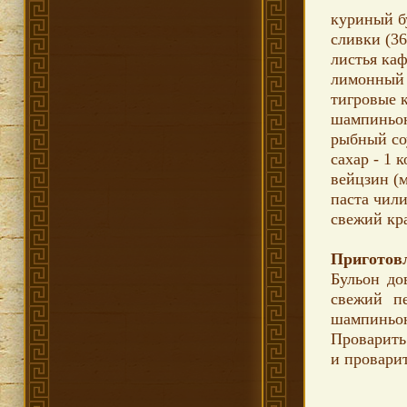
куриный бу
сливки (36
листья каф
лимонный с
тигровые к
шампиньон
рыбный соу
сахар - 1 
вейцзин (
паста чили 
свежий кр
Приготов
Бульон до
свежий п
шампиньо
Проварить
и провари