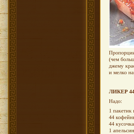
Пропорции
(чем больш
джему кра
и мелко н
ЛИКЕР 44
Надо:
1 пакетик 
44 кофейн
44 кусочка
1 апельсин