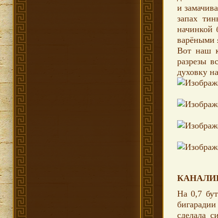
и замачива
запах тин
начинкой 
варёными 
Вот наш к
разрезы в
духовку на
КАНАЛИ
На 0,7 бу
бигарадии
сделала с