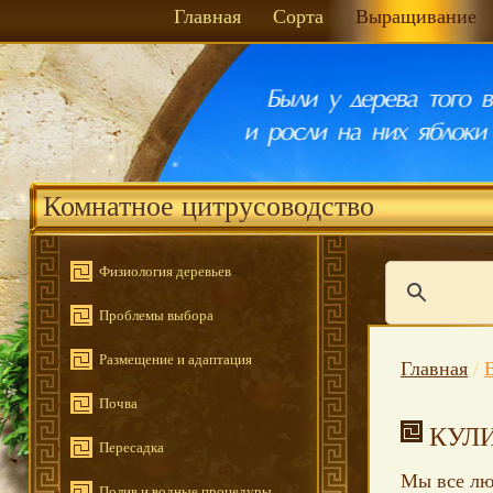
Главная
Сорта
Выращивание
Комнатное цитрусоводство
Физиология деревьев
Проблемы выбора
Размещение и адаптация
Главная
/
Почва
КУЛ
Пересадка
Мы все лю
Полив и водные процедуры