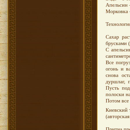
Апельсин –
Морковка –
Технологи
Сахар рас
брусками 
С апельси
сантиметр
Все погру
огонь и в
снова ост
дуршлаг, 
Пусть под
полоски н
Потом все
Киевский 
(авторская
Притча пр