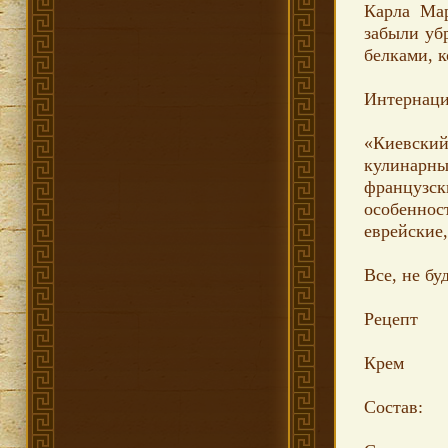
Карла Мар
забыли уб
белками, 
Интернаци
«Киевский
кулинарны
французск
особеннос
еврейские,
Все, не бу
Рецепт
Крем
Состав: