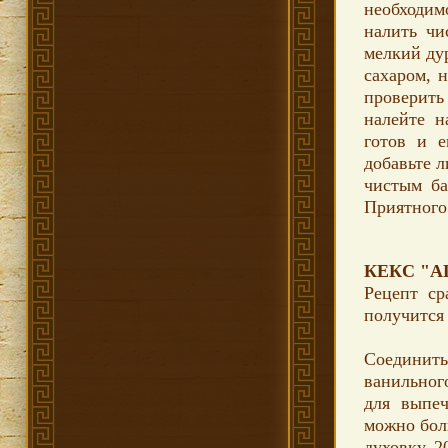
необходим
налить чи
мелкий дур
сахаром, 
проверить
налейте н
готов и е
добавьте л
чистым ба
Приятного
КЕКС "А
Рецепт ср
получится 
Соединить 
ванильного
для выпеч
можно бол
духовку 2