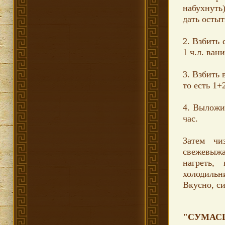
набухнуть)
дать остыт
2. Взбить 
1 ч.л. ван
3. Взбить 
то есть 1+
4. Выложи
час.
Затем чи
свежевыжа
нагреть,
холодильн
Вкусно, си
"СУМАС