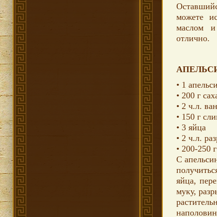
Оставшийс
можете ис
маслом и
отлично.
АПЕЛЬС
• 1 апель
• 200 г са
• 2 ч.л. в
• 150 г сл
• 3 яйца
• 2 ч.л. р
• 200-250 
С апельсин
получиться
яйца, пер
муку, разр
растител
наполовин