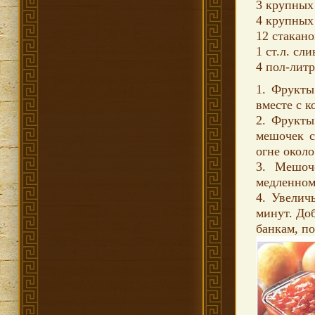
3 крупных
4 крупных
12 стакано
1 ст.л. сл
4 пол-лит
1. Фрукты
вместе с 
2. Фрукты
мешочек с
огне около
3. Мешоч
медленном
4. Увеличь
минут. До
банкам, по