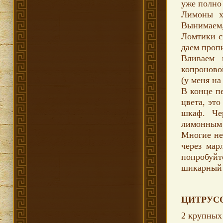
уже полно 
Лимоны х
Вынимаем,
Ломтики с
даем пропи
Вливаем 
копроново
(у меня на
В конце п
цвета, эт
шкаф. Че
лимонным 
Многие не
через мар
попробуйт
шикарный 
ЦИТРУСО
2 крупных