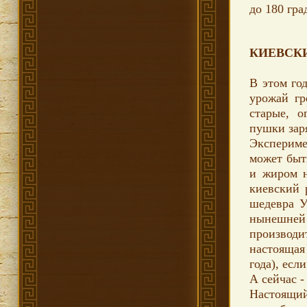
до 180 гра
КИЕВСКИЙ
В этом го
урожай гр
старые, о
пушки зар
Экспериме
может быть
и жиром н
киевский 
шедевра У
нынешней 
производ
настоящая 
года), есл
А сейчас -
Настоящий