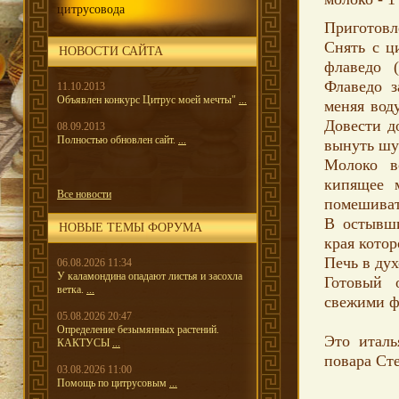
цитрусовода
Приготовл
Снять с ц
НОВОСТИ САЙТА
флаведо 
Флаведо з
11.10.2013
Объявлен конкурс Цитрус моей мечты"
...
меняя воду
Довести д
08.09.2013
Полностью обновлен сайт.
...
вынуть шу
Молоко в
кипящее 
Все новости
помешивать
В остывши
НОВЫЕ ТЕМЫ ФОРУМА
края котор
Печь в дух
06.08.2026 11:34
У каламондина опадают листья и засохла
Готовый 
ветка.
...
свежими ф
05.08.2026 20:47
Определение безымянных растений.
Это италь
КАКТУСЫ
...
повара Ст
03.08.2026 11:00
Помощь по цитрусовым
...