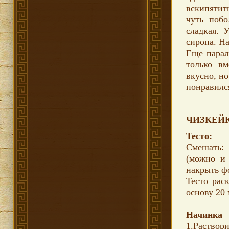
вскипятит
чуть побо
сладкая. 
сиропа. На
Еще парал
только вм
вкусно, н
понравилс
ЧИЗКЕЙК
Тесто:
Смешать: 1
(можно и 
накрыть фо
Тесто рас
основу 20 
Начинка
1.Раствори