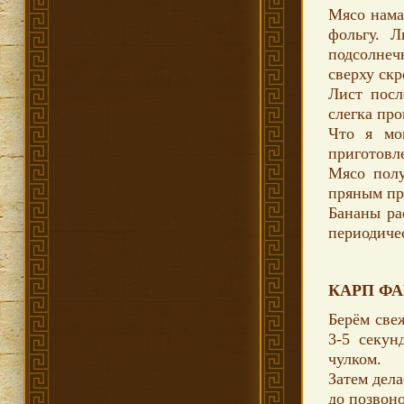
Мясо намаз
фольгу. Л
подсолнеч
сверху ск
Лист посл
слегка пр
Что я мо
приготовл
Мясо полу
пряным пр
Бананы ра
периодиче
КАРП Ф
Берём свеж
3-5 секун
чулком.
Затем дел
до позвоно