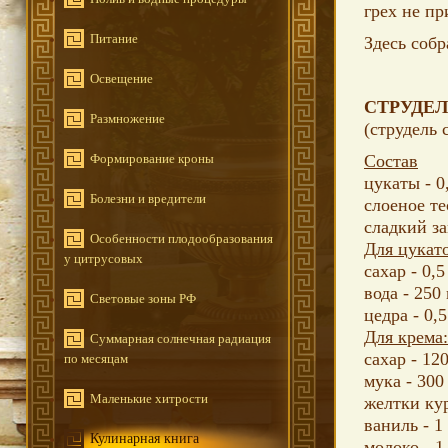
грех не пр
Питание
Здесь соб
Освещение
СТРУДЕЛ
Размножение
(струдель 
Формирование кроны
Состав
цукаты - 0
Болезни и вредители
слоеное те
сладкий за
Особенности плодообразования
Для цукат
у цитрусовых
сахар - 0,5
вода - 250
Световые зоны РФ
цедра - 0,5
Для крема:
Суммарная солнечная радиация
сахар - 120
по месяцам
мука - 300
Маленькие хитрости
желтки ку
ваниль - 1
Кулинарная книга
молоко - 1