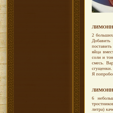
ЛИМОННЫ
2 больших
Добавить 
поставить
яйца вмес
соли и то
смесь. Ва
сгущенки.
Я попробо
ЛИМОНН
6 неболь
тростников
литра) кач