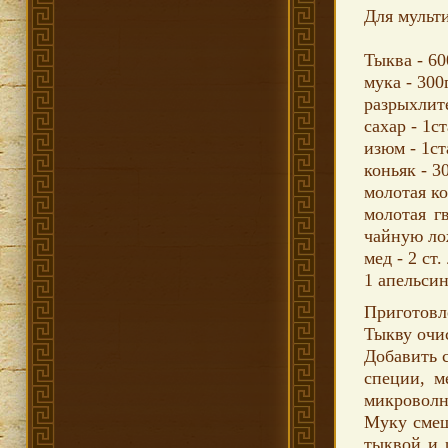
Для мульт
Тыква - 60
мука - 300
разрыхлите
сахар - 1с
изюм - 1ст
коньяк - 3
молотая ко
молотая г
чайную ло
мед - 2 ст.
1 апельси
Приготовл
Тыкву очи
Добавить с
специи, м
микроволно
Муку смеш
тыквой и 