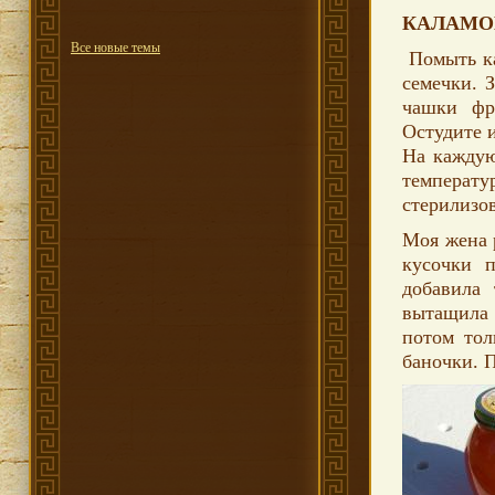
КАЛАМО
Все новые темы
Помыть ка
семечки. 
чашки фр
Остудите и
На каждую
температу
стерилизо
Моя жена 
кусочки 
добавила
вытащила 
потом тол
баночки. П