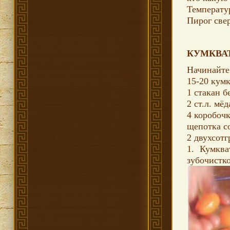
Температур
Пирог све
КУМКВА
Начинайте 
15-20 кум
1 стакан б
2 ст.л. мёд
4 коробоч
щепотка с
2 двухсот
1. Кумква
зубочистк