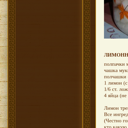
ЛИМОНН
полпачки 
чашка мук
полчашки 
1 лимон (с
1/6 ст. ло
4 яйца (не
Лимон тре
Все ингре
(Честно г
кто какую 