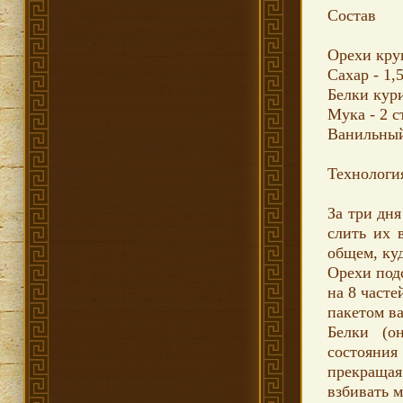
Состав
Орехи кру
Сахар - 1,
Белки кур
Мука - 2 ст
Ванильный 
Технологи
За три дня
слить их 
общем, куд
Орехи подс
на 8 часте
пакетом ва
Белки (о
состояния
прекраща
взбивать м