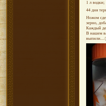
1 л водки;
44 дня тер
Ножом сде
зерно, доб
Каждый де
В нашем в
выпили...: