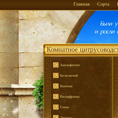
Главная
Сорта
Комнатное цитрусоводс
Амальфитано
Бесколючий
Ванилья
Виллафранка
Гонио
Дженоа