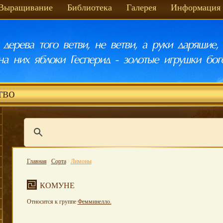
Выращивание
Библиотека
Галерея
Информация
тво
Главная
/
Сорта
/
Лимоны
КОМУНЕ
Относится к группе
Фемминелло.