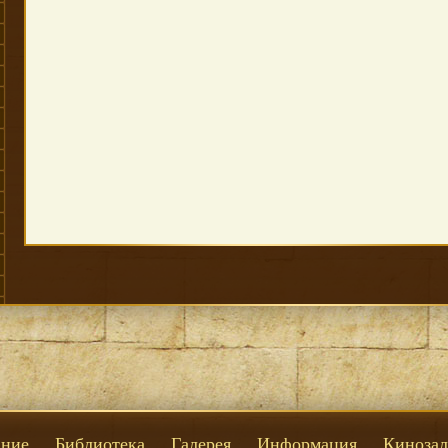
ние
Библиотека
Галерея
Информация
Кинозал