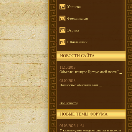
Упенека
Фемминелло
Эврика
Юбилейный
НОВОСТИ САЙТА
11.10.2013
Объявлен конкурс Цитрус моей мечты"
...
08.09.2013
Полностью обновлен сайт.
...
Все новости
НОВЫЕ ТЕМЫ ФОРУМА
06.08.2026 11:34
У каламондина опадают листья и засохла