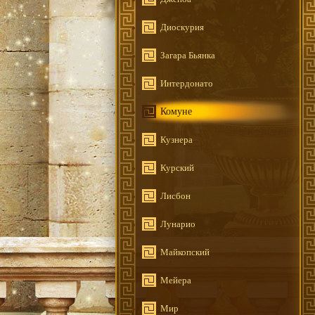
Диоскурия
Загара Бьянка
Интердонато
Комуне
Кузнера
Курский
Лисбон
Лунарио
Майкопский
Мейера
Мир