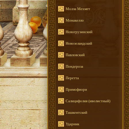
Молла Мехмет
Монакелло
Новогрузинский
Новозеландский
Павловский
Пондероза
Перетта
Примофиори
Салицифолия (иволистный)
Ташкентский
Ударник