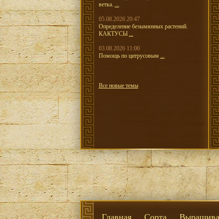
ветка.
...
05.08.2026 20:47
Определение безымянных растений.
КАКТУСЫ
...
03.08.2026 11:00
Помощь по цитрусовым
...
Все новые темы
Главная
Сорта
Выращива