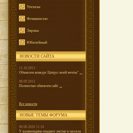
Упенека
Фемминелло
Эврика
Юбилейный
НОВОСТИ САЙТА
11.10.2013
Объявлен конкурс Цитрус моей мечты"
...
08.09.2013
Полностью обновлен сайт.
...
Все новости
НОВЫЕ ТЕМЫ ФОРУМА
06.08.2026 11:34
У каламондина опадают листья и засохла