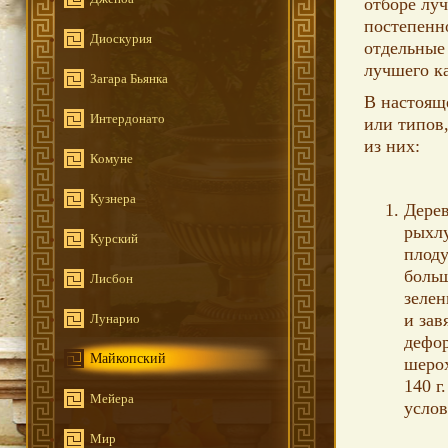
отборе луч
постепенн
Диоскурия
отдельные
лучшего к
Загара Бьянка
В настоящ
Интердонато
или типов
из них:
Комуне
Кузнера
Дерев
рыхлу
Курский
плоду
больш
Лисбон
зелен
и зав
Лунарио
дефор
Майкопский
шерох
140 г
Мейера
услов
Мир