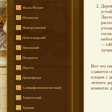
Дере
Молла Мехмет
устой
Листь
Монакелло
распо
утолщ
Новогрузинский
сосок
Новозеландский
небол
—140 
Павловский
лучш
Пондероза
Вот что п
Перетта
славится 
плодов с д
Примофиори
летнего д
комнатах д
Салицифолия (иволистный)
Ташкентский
Ударник