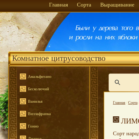
Главная
Сорта
Выращивание
Комнатное цитрусоводство
Амальфитано
Бесколючий
Ванилья
Главная
/
Сорта
Виллафранка
ЛИМ
Гонио
Сорт наро
Дженоа