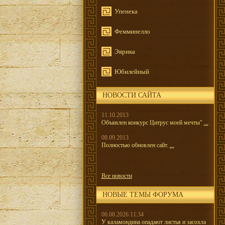
Упенека
Фемминелло
Эврика
Юбилейный
НОВОСТИ САЙТА
11.10.2013
Объявлен конкурс Цитрус моей мечты"
...
08.09.2013
Полностью обновлен сайт.
...
Все новости
НОВЫЕ ТЕМЫ ФОРУМА
06.08.2026 11:34
У каламондина опадают листья и засохла