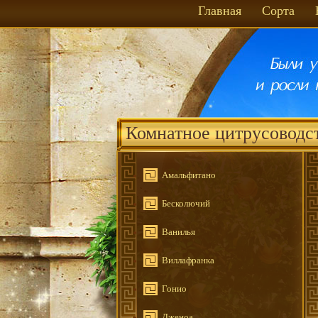
Главная
Сорта
Комнатное цитрусоводс
Амальфитано
Бесколючий
Ванилья
Виллафранка
Гонио
Дженоа