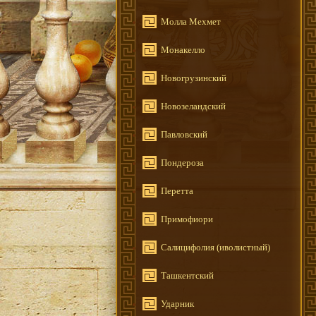
Молла Мехмет
Монакелло
Новогрузинский
Новозеландский
Павловский
Пондероза
Перетта
Примофиори
Салицифолия (иволистный)
Ташкентский
Ударник