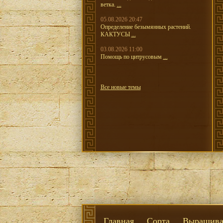
ветка.
...
05.08.2026 20:47
Определение безымянных растений.
КАКТУСЫ
...
03.08.2026 11:00
Помощь по цитрусовым
...
Все новые темы
Главная
Сорта
Выращива