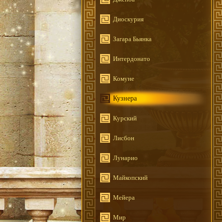
Диоскурия
Загара Бьянка
Интердонато
Комуне
Кузнера
Курский
Лисбон
Лунарио
Майкопский
Мейера
Мир