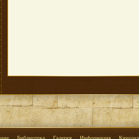
ние
Библиотека
Галерея
Информация
Кинозал