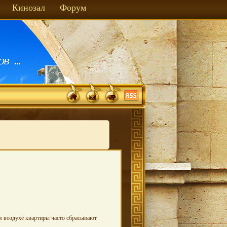
Кинозал
Форум
м воздухе квартиры часто сбрасывают