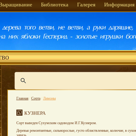
Выращивание
Библиотека
Галерея
Информация
тво
Главная
/
Сорта
/
Лимоны
КУЗНЕРА
Сорт выведен Сухумским садоводом И.Г.Кузнером.
Деревья ремонтантные, сильнорослые, густо облиствленные, колючие, в сухо
завязь.