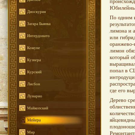
происхожде
Юбилейны
Диоскурия
По одним 
результат
Загара Бьянка
лимона и а
Интердонато
или гибри
оранжево-
Комуне
лимон обя
который о
Кузнера
выращивал
попал в СШ
Курский
интродуци
распростр
Лисбон
где его в
Лунарио
Дерево сре
облиствен
Майкопский
количество
яйцевидны
Мейера
плодоноше
Мир
Ремонтант