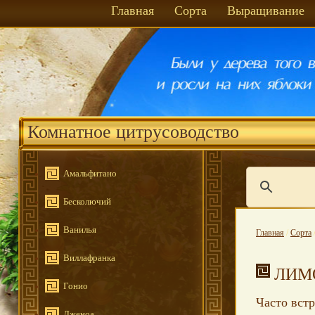
Главная
Сорта
Выращивание
Комнатное цитрусоводство
Амальфитано
Бесколючий
Ванилья
Главная
/
Сорта
Виллафранка
ЛИМ
Гонио
Часто встр
Дженоа