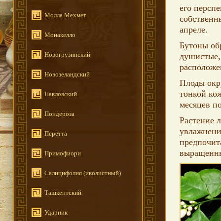
его персп
Молла Мехмет
собственны
апреле.
Монакелло
Бутоны обр
Новогрузинский
душистые,
расположен
Новозеландский
Плоды окру
тонкой кож
Павловский
месяцев по
Пондероза
Растение 
увлажнени
Перетта
предпочит
выращенны
Примофиори
Салицифолия (иволистный)
Ташкентский
Ударник