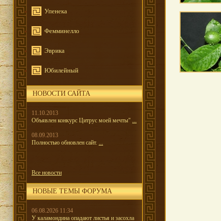
Упенека
Фемминелло
Эврика
Юбилейный
НОВОСТИ САЙТА
11.10.2013
Объявлен конкурс Цитрус моей мечты"
...
08.09.2013
Полностью обновлен сайт.
...
Все новости
НОВЫЕ ТЕМЫ ФОРУМА
06.08.2026 11:34
У каламондина опадают листья и засохла