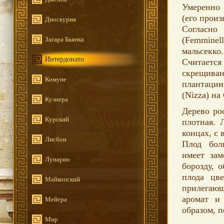
Умеренно 
(его произ
Диоскурия
Согласно
(Femminel
Загара Бьянка
мальсекко
Интердонато
Считается
скрещиван
Комуне
плантаци
(Nizza) на
Кузнера
Дерево ро
Курский
плотная. 
концах, с
Лисбон
Плод бол
имеет за
Лунарио
борозду, 
плода цве
Майкопский
прилегающ
аромат и
Мейера
образом, п
Мир