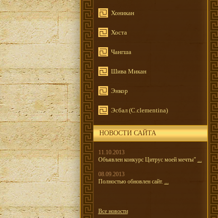
Хоникан
Хоста
Чангша
Шива Микан
Энкор
Эсбал (C.clementina)
НОВОСТИ САЙТА
11.10.2013
Объявлен конкурс Цитрус моей мечты"
...
08.09.2013
Полностью обновлен сайт.
...
Все новости