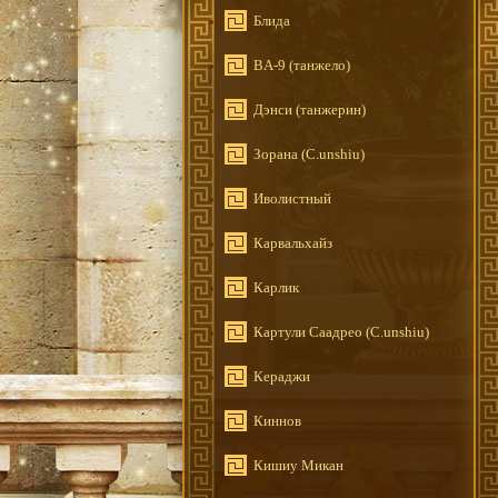
Блида
BA-9 (танжело)
Дэнси (танжерин)
Зорана (C.unshiu)
Иволистный
Карвальхайз
Карлик
Картули Саадрео (C.unshiu)
Кераджи
Киннов
Кишиу Микан