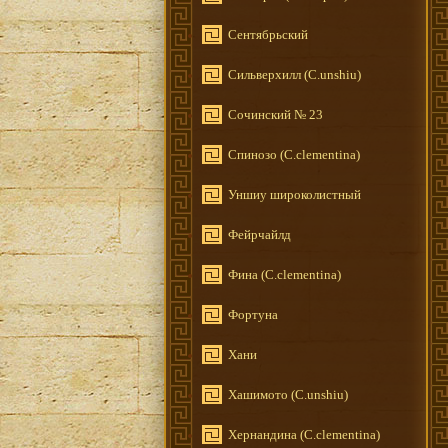
Сентябрьский
Сильверхилл (C.unshiu)
Сочинский № 23
Спинозо (C.clementina)
Уншиу широколистный
Фейрчайлд
Фина (C.clementina)
Фортуна
Хани
Хашимото (C.unshiu)
Хернандина (C.clementina)