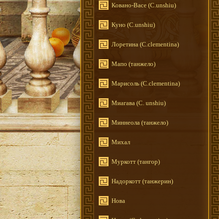
Ковано-Васе (C.unshiu)
Куно (C.unshiu)
Лоретина (C.clementina)
Мапо (танжело)
Марисоль (C.clementina)
Миагава (C. unshiu)
Миннеола (танжело)
Михал
Муркотт (тангор)
Надоркотт (танжерин)
Нова