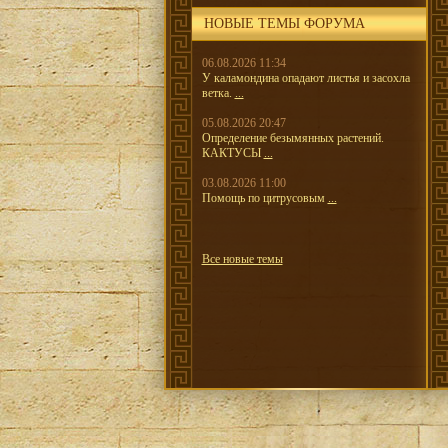
НОВЫЕ ТЕМЫ ФОРУМА
06.08.2026 11:34
У каламондина опадают листья и засохла
ветка.
...
05.08.2026 20:47
Определение безымянных растений.
КАКТУСЫ
...
03.08.2026 11:00
Помощь по цитрусовым
...
Все новые темы