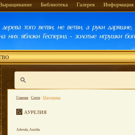
Выращивание
Библиотека
Галерея
Информация
тво
Главная
/
Сорта
/
Мандарины
АУРЕЛИЯ
Adreula, Aurelia