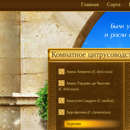
Главная
Сорта
Комнатное цитрусоводс
Авана Апирено (C.deliciosa)
Авана Тардиво ди Чакулли
(C.deliciosa)
Анасеули Саадрео (C.unshiu)
Арруфатина (C.clementina)
Аурелия