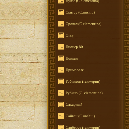
Нулес (C.clementina)
Окитсу (C.unshiu)
Оровал (C.clementina)
Отсу
Пионер 80
Понкан
Примосоле
Робинзон (танжерин)
Рубино (C. clementina)
Сахарный
Сайгон (C.unshiu)
Санберст (танжерин)