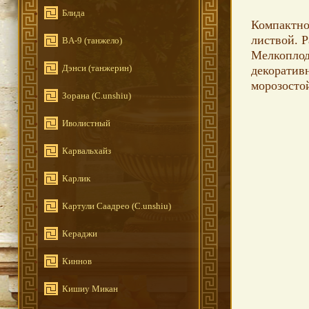
Блида
Компактно
листвой. Р
BA-9 (танжело)
Мелкоплод
Дэнси (танжерин)
декоративн
морозосто
Зорана (C.unshiu)
Иволистный
Карвальхайз
Карлик
Картули Саадрео (C.unshiu)
Кераджи
Киннов
Кишиу Микан