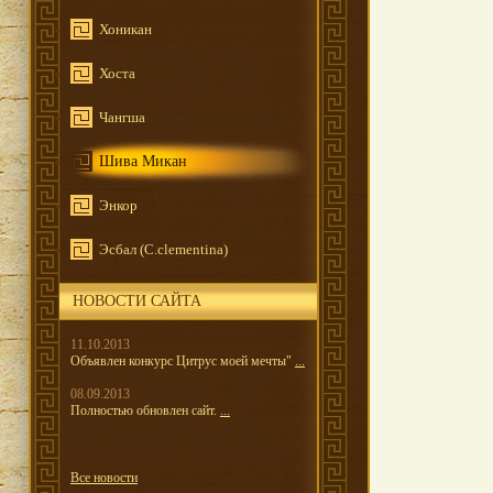
Хоникан
Хоста
Чангша
Шива Микан
Энкор
Эсбал (C.clementina)
НОВОСТИ САЙТА
11.10.2013
Объявлен конкурс Цитрус моей мечты"
...
08.09.2013
Полностью обновлен сайт.
...
Все новости