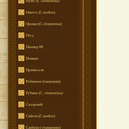
Нулес (C.clementina)
Окитсу (C.unshiu)
Оровал (C.clementina)
Отсу
Пионер 80
Понкан
Примосоле
Робинзон (танжерин)
Рубино (C. clementina)
Сахарный
Сайгон (C.unshiu)
Санберст (танжерин)