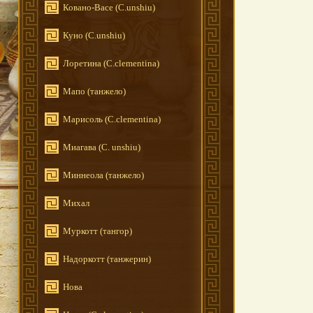
Ковано-Васе (C.unshiu)
Куно (C.unshiu)
Лоретина (C.clementina)
Мапо (танжело)
Марисоль (C.clementina)
Миагава (C. unshiu)
Миннеола (танжело)
Михал
Муркотт (тангор)
Надоркотт (танжерин)
Нова