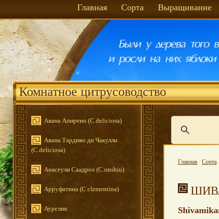
Главная
Сорта
Выращивание
Комнатное цитрусоводство
Авана Апирено (C.deliciosa)
Авана Тардиво ди Чакулли
(C.deliciosa)
Главная
/
Сорта
Анасеули Саадрео (C.unshiu)
ШИВ
Арруфатина (C.clementina)
Аурелия
Shivamika