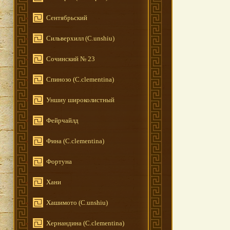
Сентябрьский
Сильверхилл (C.unshiu)
Сочинский № 23
Спинозо (C.clementina)
Уншиу широколистный
Фейрчайлд
Фина (C.clementina)
Фортуна
Хани
Хашимото (C.unshiu)
Хернандина (C.clementina)