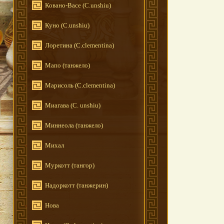
Ковано-Васе (C.unshiu)
Куно (C.unshiu)
Лоретина (C.clementina)
Мапо (танжело)
Марисоль (C.clementina)
Миагава (C. unshiu)
Миннеола (танжело)
Михал
Муркотт (тангор)
Надоркотт (танжерин)
Нова