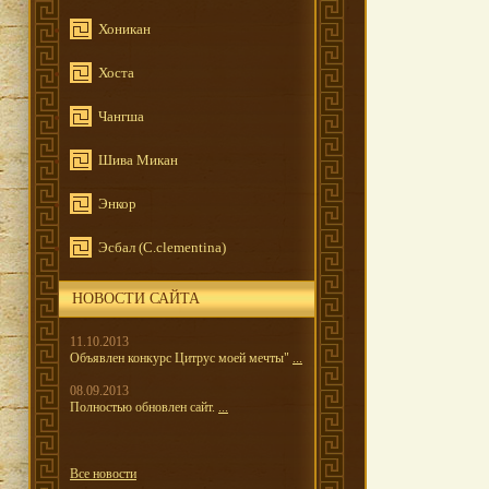
Хоникан
Хоста
Чангша
Шива Микан
Энкор
Эсбал (C.clementina)
НОВОСТИ САЙТА
11.10.2013
Объявлен конкурс Цитрус моей мечты"
...
08.09.2013
Полностью обновлен сайт.
...
Все новости