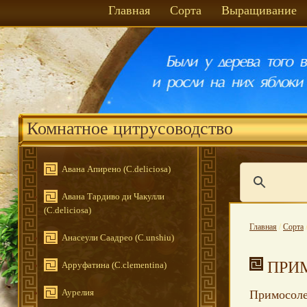
Главная
Сорта
Выращивание
Комнатное цитрусоводство
Авана Апирено (C.deliciosa)
Авана Тардиво ди Чакулли
(C.deliciosa)
Главная
/
Сорта
Анасеули Саадрео (C.unshiu)
ПРИ
Арруфатина (C.clementina)
Аурелия
Примосоле