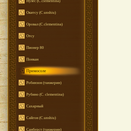
Нулес (C.clementina)
Окитсу (C.unshiu)
Оровал (C.clementina)
Отсу
Пионер 80
Понкан
Примосоле
Робинзон (танжерин)
Рубино (C. clementina)
Сахарный
Сайгон (C.unshiu)
Санберст (танжерин)