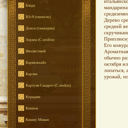
итальянск
Блида
мандарина
средиземн
BA-9 (танжело)
Дерево ср
средней в
Дэнси (танжерин)
скручиван
Приплюсну
Зорана (C.unshiu)
Его кожура
Ароматная
Иволистный
обычно раз
Карвальхайз
октября ил
лопаться, 
Карлик
урожай, но
Картули Саадрео (C.unshiu)
Кераджи
Киннов
Кишиу Микан