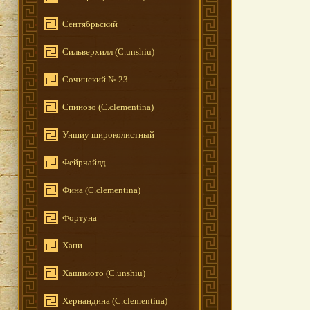
Сентябрьский
Сильверхилл (C.unshiu)
Сочинский № 23
Спинозо (C.clementina)
Уншиу широколистный
Фейрчайлд
Фина (C.clementina)
Фортуна
Хани
Хашимото (C.unshiu)
Хернандина (C.clementina)