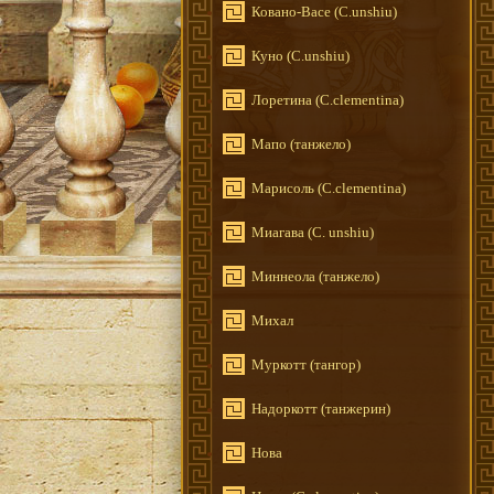
Ковано-Васе (C.unshiu)
Куно (C.unshiu)
Лоретина (C.clementina)
Мапо (танжело)
Марисоль (C.clementina)
Миагава (C. unshiu)
Миннеола (танжело)
Михал
Муркотт (тангор)
Надоркотт (танжерин)
Нова