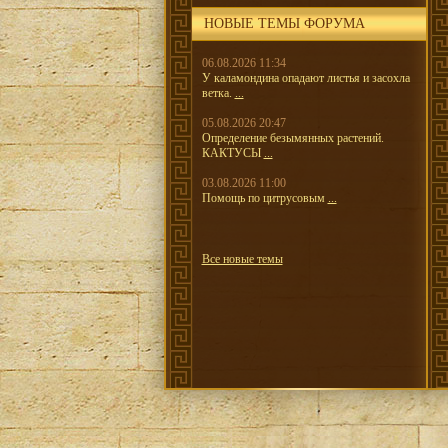
НОВЫЕ ТЕМЫ ФОРУМА
06.08.2026 11:34
У каламондина опадают листья и засохла
ветка.
...
05.08.2026 20:47
Определение безымянных растений.
КАКТУСЫ
...
03.08.2026 11:00
Помощь по цитрусовым
...
Все новые темы