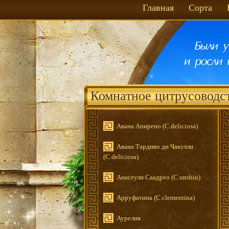
Главная
Сорта
Комнатное цитрусоводс
Авана Апирено (C.deliciosa)
Авана Тардиво ди Чакулли
(C.deliciosa)
Анасеули Саадрео (C.unshiu)
Арруфатина (C.clementina)
Аурелия