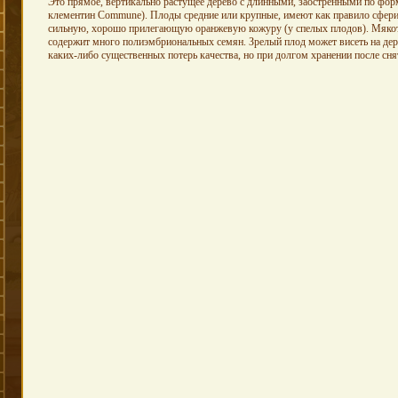
Это прямое, вертикально растущее дерево с длинными, заостренными по фор
клементин Commune). Плоды средние или крупные, имеют как правило сфер
сильную, хорошо прилегающую оранжевую кожуру (у спелых плодов). Мякоть 
содержит много полиэмбриональных семян. Зрелый плод может висеть на дере
каких-либо существенных потерь качества, но при долгом хранении после сн