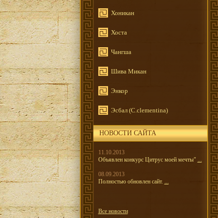
Хоникан
Хоста
Чангша
Шива Микан
Энкор
Эсбал (C.clementina)
НОВОСТИ САЙТА
11.10.2013
Объявлен конкурс Цитрус моей мечты"
...
08.09.2013
Полностью обновлен сайт.
...
Все новости