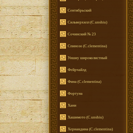
Сентябрьский
Сильверхилл (C.unshiu)
Сочинский № 23
Спинозо (C.clementina)
Уншиу широколистный
Фейрчайлд
Фина (C.clementina)
Фортуна
Хани
Хашимото (C.unshiu)
Хернандина (C.clementina)