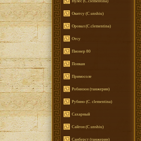
Нулес (C.clementina)
Окитсу (C.unshiu)
Оровал (C.clementina)
Отсу
Пионер 80
Понкан
Примосоле
Робинзон (танжерин)
Рубино (C. clementina)
Сахарный
Сайгон (C.unshiu)
Санберст (танжерин)