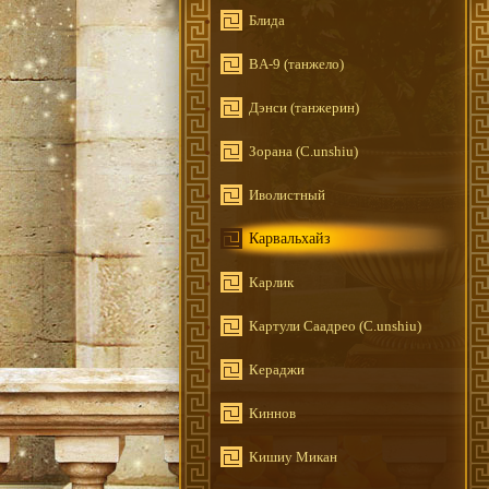
Блида
BA-9 (танжело)
Дэнси (танжерин)
Зорана (C.unshiu)
Иволистный
Карвальхайз
Карлик
Картули Саадрео (C.unshiu)
Кераджи
Киннов
Кишиу Микан