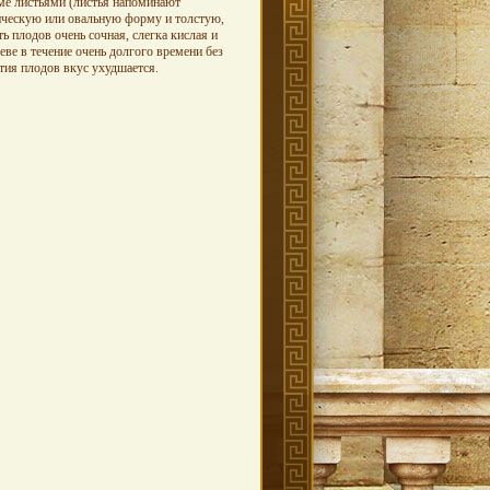
ме листьями (листья напоминают
ическую или овальную форму и толстую,
плодов очень сочная, слегка кислая и
ве в течение очень долгого времени без
ятия плодов вкус ухудшается.