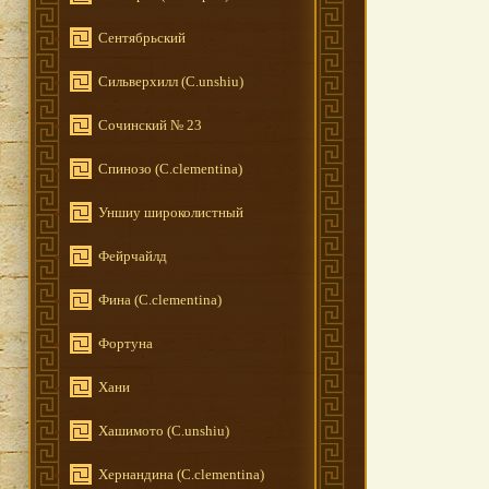
Сентябрьский
Сильверхилл (C.unshiu)
Сочинский № 23
Спинозо (C.clementina)
Уншиу широколистный
Фейрчайлд
Фина (C.clementina)
Фортуна
Хани
Хашимото (C.unshiu)
Хернандина (C.clementina)