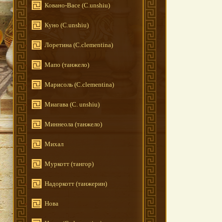
Ковано-Васе (C.unshiu)
Куно (C.unshiu)
Лоретина (C.clementina)
Мапо (танжело)
Марисоль (C.clementina)
Миагава (C. unshiu)
Миннеола (танжело)
Михал
Муркотт (тангор)
Надоркотт (танжерин)
Нова