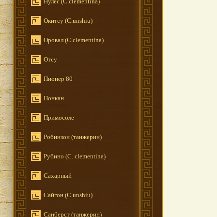
Нулес (C.clementina)
Окитсу (C.unshiu)
Оровал (C.clementina)
Отсу
Пионер 80
Понкан
Примосоле
Робинзон (танжерин)
Рубино (C. clementina)
Сахарный
Сайгон (C.unshiu)
Санберст (танжерин)