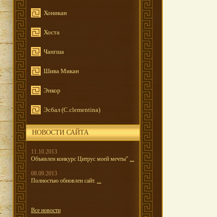
Хоникан
Хоста
Чангша
Шива Микан
Энкор
Эсбал (C.clementina)
НОВОСТИ САЙТА
11.10.2013
Объявлен конкурс Цитрус моей мечты"
...
08.09.2013
Полностью обновлен сайт.
...
Все новости