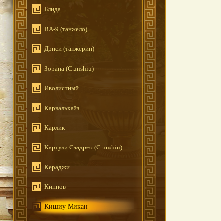
Блида
BA-9 (танжело)
Дэнси (танжерин)
Зорана (C.unshiu)
Иволистный
Карвальхайз
Карлик
Картули Саадрео (C.unshiu)
Кераджи
Киннов
Кишиу Микан