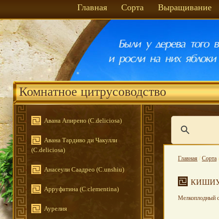
Главная
Сорта
Выращивание
Комнатное цитрусоводство
Авана Апирено (C.deliciosa)
Авана Тардиво ди Чакулли
(C.deliciosa)
Главная
/
Сорта
Анасеули Саадрео (C.unshiu)
КИШИУ
Арруфатина (C.clementina)
Мелкоплодный с
Аурелия