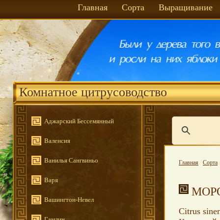
Главная
Сорта
Выращивание
Комнатное цитрусоводство
Аджарский Бессемянный
Валенсия
Ванилья Сангвиньо
Главная
/
Сорта
Варя
МОР
Вашингтон-Невел
Citrus sine
Гамлин