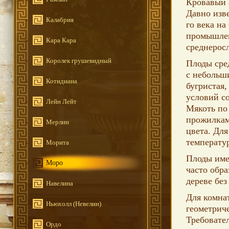
Кровавый 
Давно изв
Калабрия
го века н
промышлен
Кара Кара
среднерос
Королек грушевидный
Плоды сред
с небольш
Котидиана
бугристая,
условий с
Лейн Лейт
Мякоть по
прожилкам
Мерлин
цвета. Дл
температу
Морита
Плоды име
Моро
часто обра
дереве без
Навелина
Для комнат
Ньюхолл (Невелин)
геометриче
Требовате
Ордо