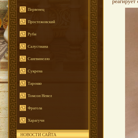
реагирует 
Первенец
Простежовский
Руби
Салустиана
Сангвинелло
Сукрена
Тарокко
Томсон Невел
Фрагола
Харагучи
НОВОСТИ САЙТА