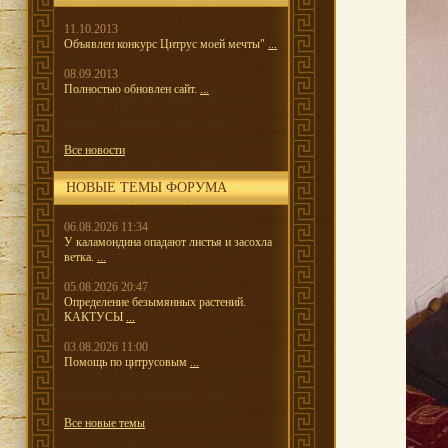
11.10.2013
Объявлен конкурс Цитрус моей мечты"
...
08.09.2013
Полностью обновлен сайт.
...
Все новости
НОВЫЕ ТЕМЫ ФОРУМА
06.08.2026 11:34
У каламондина опадают листья и засохла
ветка.
...
05.08.2026 20:47
Определение безымянных растений.
КАКТУСЫ
...
03.08.2026 11:00
Помощь по цитрусовым
...
Все новые темы