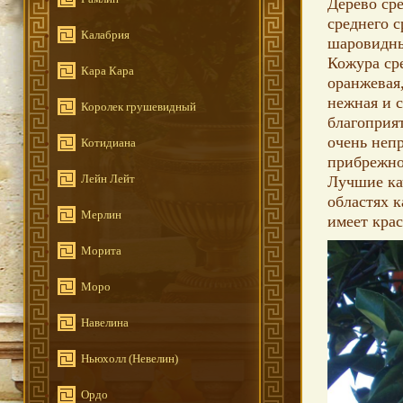
Дерево ср
среднего с
Калабрия
шаровидны
Кожура ср
Кара Кара
оранжевая
нежная и с
Королек грушевидный
благоприя
очень неп
Котидиана
прибрежно
Лейн Лейт
Лучшие ка
областях к
Мерлин
имеет крас
Морита
Моро
Навелина
Ньюхолл (Невелин)
Ордо