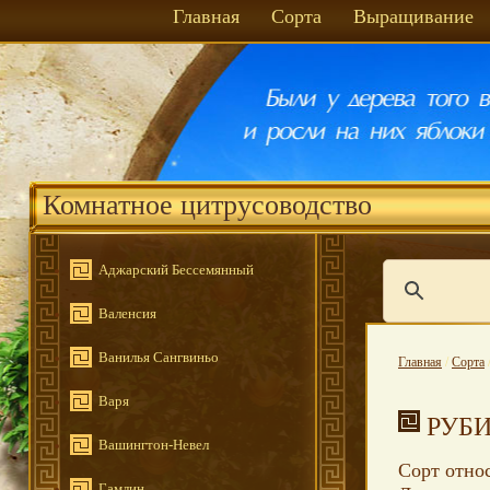
Главная
Сорта
Выращивание
Комнатное цитрусоводство
Аджарский Бессемянный
Валенсия
Ванилья Сангвиньо
Главная
/
Сорта
Варя
РУБ
Вашингтон-Невел
Сорт относ
Гамлин