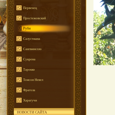
Первенец
Простежовский
Руби
Салустиана
Сангвинелло
Сукрена
Тарокко
Томсон Невел
Фрагола
Харагучи
НОВОСТИ САЙТА