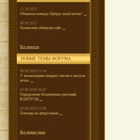
11.10.2013
Объявлен конкурс Цитрус моей мечты"
...
08.09.2013
Полностью обновлен сайт.
...
Все новости
НОВЫЕ ТЕМЫ ФОРУМА
06.08.2026 11:34
У каламондина опадают листья и засохла
ветка.
...
05.08.2026 20:47
Определение безымянных растений.
КАКТУСЫ
...
03.08.2026 11:00
Помощь по цитрусовым
...
Все новые темы