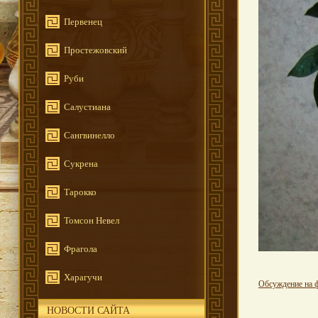
Первенец
Простежовский
Руби
Салустиана
Сангвинелло
Сукрена
Тарокко
Томсон Невел
Фрагола
Харагучи
Обсуждение на 
НОВОСТИ САЙТА