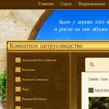
Главная
Сорта
Выращивание
Комнатное цитрусоводство
Аджарский Бессемянный
Валенсия
Главная
/
Сорта
Ванилья Сангвиньо
Варя
МЕРЛИ
Вашингтон-Невел
Гамлин