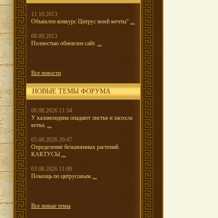
11.10.2013
Объявлен конкурс Цитрус моей мечты"
...
08.09.2013
Полностью обновлен сайт.
...
Все новости
НОВЫЕ ТЕМЫ ФОРУМА
06.08.2026 11:34
У каламондина опадают листья и засохла
ветка.
...
05.08.2026 20:47
Определение безымянных растений.
КАКТУСЫ
...
03.08.2026 11:00
Помощь по цитрусовым
...
Все новые темы