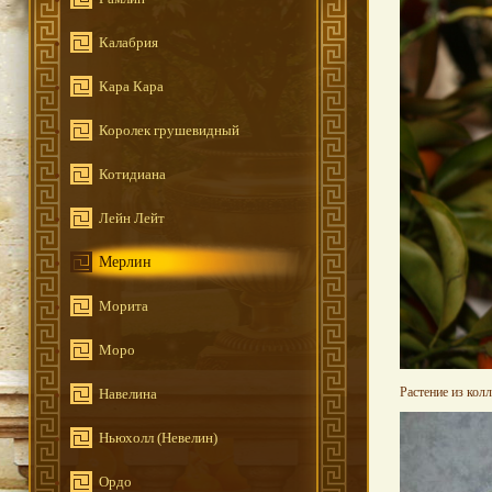
Калабрия
Кара Кара
Королек грушевидный
Котидиана
Лейн Лейт
Мерлин
Морита
Моро
Растение из кол
Навелина
Ньюхолл (Невелин)
Ордо