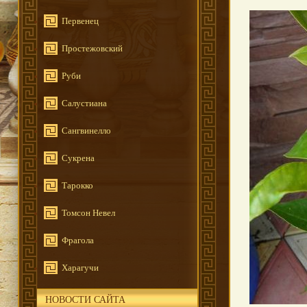
Первенец
Простежовский
Руби
Салустиана
Сангвинелло
Сукрена
Тарокко
Томсон Невел
Фрагола
Харагучи
НОВОСТИ САЙТА