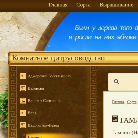
Главная
Сорта
Выращивание
Комнатное цитрусоводство
Аджарский Бессемянный
Валенсия
Ванилья Сангвиньо
Главная
/
Сорта
Варя
ГАМ
Вашингтон-Невел
Гамлин (Ha
Гамлин