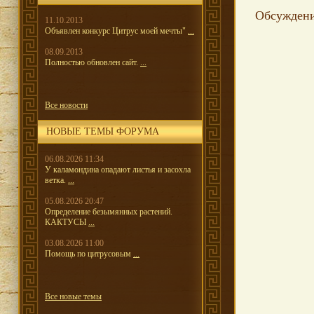
Обсужден
11.10.2013
Объявлен конкурс Цитрус моей мечты"
...
08.09.2013
Полностью обновлен сайт.
...
Все новости
НОВЫЕ ТЕМЫ ФОРУМА
06.08.2026 11:34
У каламондина опадают листья и засохла
ветка.
...
05.08.2026 20:47
Определение безымянных растений.
КАКТУСЫ
...
03.08.2026 11:00
Помощь по цитрусовым
...
Все новые темы