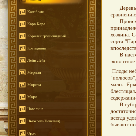
Деревья с
Калабрия
сравнению
Происходи
Кара Кара
принадлеж
хозяина. С
Королек грушевидный
сорта "Пар
впоследст
Котидиана
В настоящ
Лейн Лейт
экпортное
Плоды неб
Мерлин
"полюсов"
мало. Ярк
Морита
блестящая.
Моро
содержани
В субтроп
Навелина
достаточно
всегда уд
Ньюхолл (Невелин)
бывают пом
Ордо