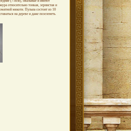
редние (7-8см), овальные и имеют
ура относительно тонкая, зернистая и
оматной мякоти. Пульпа состоит из 10
таваться на дереве и даже позеленеть.