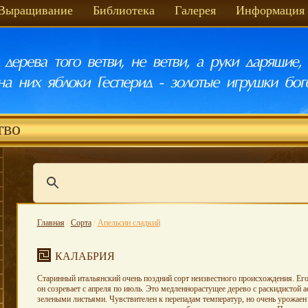
Выращивание
Библиотека
Галерея
Информация
тво
Главная
/
Сорта
/
Апельсин сладкий
КАЛАБРИЯ
Старинный итальянский очень поздний сорт неизвестного происхождения. Ег
он созревает с апреля по июль. Это медленнорастущее дерево с раскидистой 
зелеными листьями. Чувствителен к перепадам температур, но очень урожае