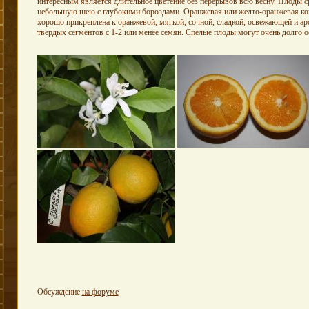
интересным является длительное цветение без перерывов всю весну. Плоды с
небольшую шею с глубокими бороздами. Оранжевая или желто-оранжевая кож
хорошо прикреплена к оранжевой, мягкой, сочной, сладкой, освежающей и ар
твердых сегментов с 1-2 или менее семян. Спелые плоды могут очень долго ос
Обсуждение
на форуме