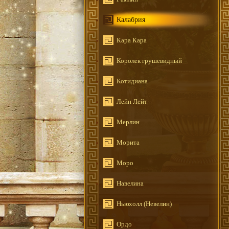
Калабрия
Кара Кара
Королек грушевидный
Котидиана
Лейн Лейт
Мерлин
Морита
Моро
Навелина
Ньюхолл (Невелин)
Ордо