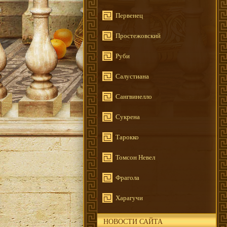
Первенец
Простежовский
Руби
Салустиана
Сангвинелло
Сукрена
Тарокко
Томсон Невел
Фрагола
Харагучи
НОВОСТИ САЙТА