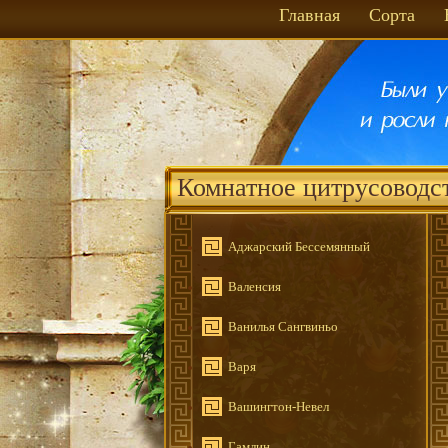
Главная
Сорта
Комнатное цитрусоводс
Аджарский Бессемянный
Валенсия
Ванилья Сангвиньо
Варя
Вашингтон-Невел
Гамлин