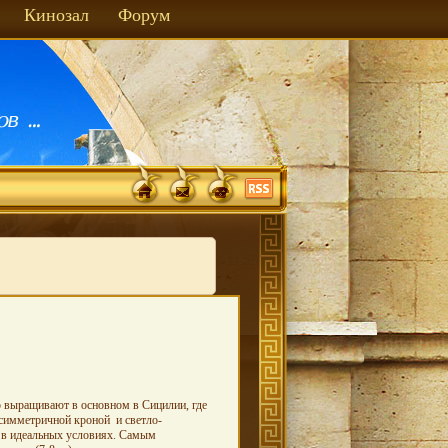
Кинозал
Форум
о выращивают в основном в Сицилии, где
асимметричной кроной и светло-
н в идеальных условиях. Самым