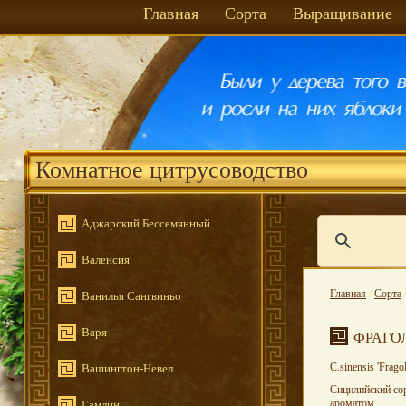
Главная
Сорта
Выращивание
Комнатное цитрусоводство
Аджарский Бессемянный
Валенсия
Главная
/
Сорта
Ванилья Сангвиньо
Варя
ФРАГО
С.sinensis 'Frago
Вашингтон-Невел
Сицилийский сор
ароматом.
Гамлин