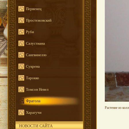
Первенец
Простежовский
Руби
Салустиана
Сангвинелло
Сукрена
Тарокко
Томсон Невел
Фрагола
Растение из кол
Харагучи
НОВОСТИ САЙТА