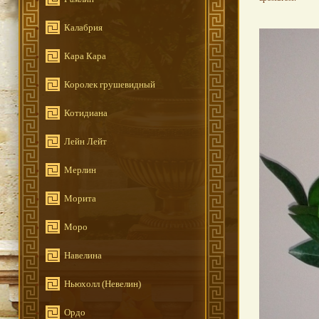
Калабрия
Кара Кара
Королек грушевидный
Котидиана
Лейн Лейт
Мерлин
Морита
Моро
Навелина
Ньюхолл (Невелин)
Ордо