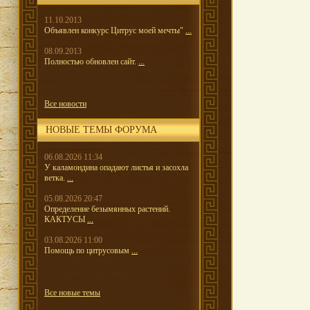
11.10.2013
Объявлен конкурс Цитрус моей мечты"
...
08.09.2013
Полностью обновлен сайт.
...
Все новости
НОВЫЕ ТЕМЫ ФОРУМА
06.08.2026 11:34
У каламондина опадают листья и засохла
ветка.
...
05.08.2026 20:47
Определение безымянных растений.
КАКТУСЫ
...
03.08.2026 11:00
Помощь по цитрусовым
...
Все новые темы